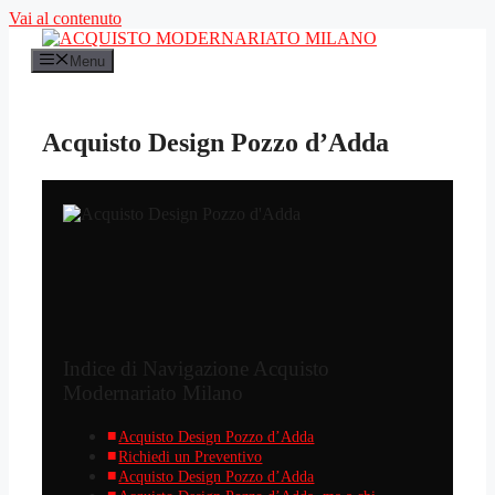
Vai al contenuto
Menu
Acquisto Design Pozzo d’Adda
Indice di Navigazione Acquisto
Modernariato Milano
Acquisto Design Pozzo d’Adda
Richiedi un Preventivo
Acquisto Design Pozzo d’Adda