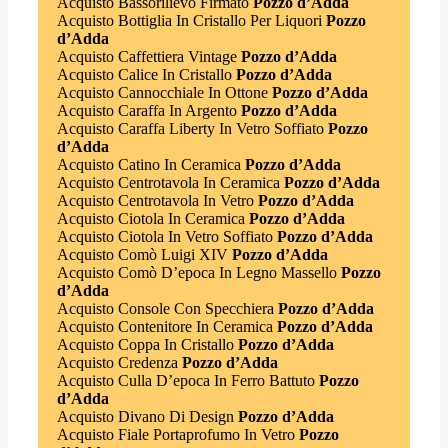
Acquisto Bassorilievo Firmato
Pozzo d’Adda
Acquisto Bottiglia In Cristallo Per Liquori
Pozzo
d’Adda
Acquisto Caffettiera Vintage
Pozzo d’Adda
Acquisto Calice In Cristallo
Pozzo d’Adda
Acquisto Cannocchiale In Ottone
Pozzo d’Adda
Acquisto Caraffa In Argento
Pozzo d’Adda
Acquisto Caraffa Liberty In Vetro Soffiato
Pozzo
d’Adda
Acquisto Catino In Ceramica
Pozzo d’Adda
Acquisto Centrotavola In Ceramica
Pozzo d’Adda
Acquisto Centrotavola In Vetro
Pozzo d’Adda
Acquisto Ciotola In Ceramica
Pozzo d’Adda
Acquisto Ciotola In Vetro Soffiato
Pozzo d’Adda
Acquisto Comò Luigi XIV
Pozzo d’Adda
Acquisto Comò D’epoca In Legno Massello
Pozzo
d’Adda
Acquisto Console Con Specchiera
Pozzo d’Adda
Acquisto Contenitore In Ceramica
Pozzo d’Adda
Acquisto Coppa In Cristallo
Pozzo d’Adda
Acquisto Credenza
Pozzo d’Adda
Acquisto Culla D’epoca In Ferro Battuto
Pozzo
d’Adda
Acquisto Divano Di Design
Pozzo d’Adda
Acquisto Fiale Portaprofumo In Vetro
Pozzo