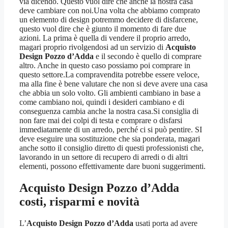
via dicendo. Questo vuol dire che anche la nostra casa
deve cambiare con noi.Una volta che abbiamo comprato
un elemento di design potremmo decidere di disfarcene,
questo vuol dire che è giunto il momento di fare due
azioni. La prima è quella di vendere il proprio arredo,
magari proprio rivolgendosi ad un servizio di
Acquisto
Design Pozzo d’Adda
e il secondo è quello di comprare
altro. Anche in questo caso possiamo poi comprare in
questo settore.La compravendita potrebbe essere veloce,
ma alla fine è bene valutare che non si deve avere una casa
che abbia un solo volto. Gli ambienti cambiano in base a
come cambiano noi, quindi i desideri cambiano e di
conseguenza cambia anche la nostra casa.Si consiglia di
non fare mai dei colpi di testa e comprare o disfarsi
immediatamente di un arredo, perché ci si può pentire. SI
deve eseguire una sostituzione che sia ponderata, magari
anche sotto il consiglio diretto di questi professionisti che,
lavorando in un settore di recupero di arredi o di altri
elementi, possono effettivamente dare buoni suggerimenti.
Acquisto Design Pozzo d’Adda
costi, risparmi e novità
L’
Acquisto Design Pozzo d’Adda
usati porta ad avere