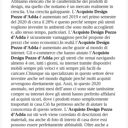
Abbiamo elencato che le caratteristiche dei prodotti di
design, ma quello che notiamo è un mercato realmente in
crescita. Una crescita galoppante. L’
Acquisto Design
Pozzo d’Adda
è aumentato nel 2019 e nel primo semestre
del 2020 di circa il 28% e questo perché sempre più utenti
vogliono investire in ambienti che sono molto accoglienti
e, allo stesso tempo, particolari. L’
Acquisto Design Pozzo
d’Adda
è sicuramente vantaggioso perché propone dei
prezzi che sono economici.In realtà l’
Acquisto Design
Pozzo d’Adda
è aumentato anche grazie al mondo di
internet. Gli e-commerce che hanno aiutato l’
Acquisto
Design Pozzo d’Adda
per gli utenti che ormai navigando
almeno 4 ore, tutti i giorni, su internet tramite dispositivi
mobili sempre più veloci e siti sempre più facili da
caricare.Chiunque sia specializzato in questo settore deve
investire anche nel mondo digitale perché molti acquisti
avvengono direttamente qui. Anzi, in questo 2020
anomalo, nei primi mesi dell’anno ci sono state tantissime
compre su internet dove gli utenti hanno preferito affidarsi
ad acquisti sicuri, dove i prodotti erano semplicemente
trasportati in casa.Ciò ha permesso anche di aiutare la
conoscenza di questo settore. L’
Acquisto Design Pozzo
d’Adda
sui siti web viene corredato di descrizioni dei
materiali, ma anche di foto di interni di casa dove essi
possono essere perfettamente abbinabili. Oltre anche a