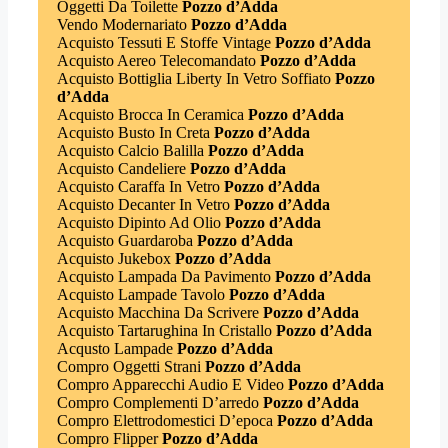
Oggetti Da Toilette
Pozzo d’Adda
Vendo Modernariato
Pozzo d’Adda
Acquisto Tessuti E Stoffe Vintage
Pozzo d’Adda
Acquisto Aereo Telecomandato
Pozzo d’Adda
Acquisto Bottiglia Liberty In Vetro Soffiato
Pozzo
d’Adda
Acquisto Brocca In Ceramica
Pozzo d’Adda
Acquisto Busto In Creta
Pozzo d’Adda
Acquisto Calcio Balilla
Pozzo d’Adda
Acquisto Candeliere
Pozzo d’Adda
Acquisto Caraffa In Vetro
Pozzo d’Adda
Acquisto Decanter In Vetro
Pozzo d’Adda
Acquisto Dipinto Ad Olio
Pozzo d’Adda
Acquisto Guardaroba
Pozzo d’Adda
Acquisto Jukebox
Pozzo d’Adda
Acquisto Lampada Da Pavimento
Pozzo d’Adda
Acquisto Lampade Tavolo
Pozzo d’Adda
Acquisto Macchina Da Scrivere
Pozzo d’Adda
Acquisto Tartarughina In Cristallo
Pozzo d’Adda
Acqusto Lampade
Pozzo d’Adda
Compro Oggetti Strani
Pozzo d’Adda
Compro Apparecchi Audio E Video
Pozzo d’Adda
Compro Complementi D’arredo
Pozzo d’Adda
Compro Elettrodomestici D’epoca
Pozzo d’Adda
Compro Flipper
Pozzo d’Adda