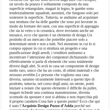
un tavolo da pranzo è solitamente composto da una
superficie rettangolare, magari in legno, le gambe sono
tendenzialmente squadrati, anonimi, che fungono solo per
sostenere la superficie. Tuttavia, se andiamo ad acquistare
una struttura che ha delle gambe che sono poi lavorate in
modo da formare dei rami, con una superficie di appoggio
che sia in vetro o in ceramica, dove troviamo anche un
mosaico, ecco che questo è un elemento di design.Un
prodotto di un mercato che potrebbe piacere solo a
determinati utenti e non a tutti. Nel momento in cui lo si
compra oppure in cui si struttura un progetto e una
pianificazione degli arredi, i venditori andranno a
incentivare l’attenzione dei compratori dichiarando che
effettivamente si parla di elementi che sono totalmente
diversi dagli altri. Si avrà in casa un componente di design
molto raro, unico che ha un costo, di ottimi materiali e che
nessuno avrebbe.Le persone che vogliono una casa
diversa, saranno sicuramente interessati a questo tipo di
prodotto, tuttavia, nel corso degli anni, un utente, potrà
iniziare a notare che questo elemento è difficile da pulire,
magari richiede una continua manutenzione, diventa
scomodo da spostare e non si abbina o non rispecchia più
il proprio carattere.Cosa fare a questo punto? Ecco che qui
è nato l’
Acquisto Design Pozzo d’Adda
perché nei