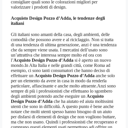
consigliare quali sono le colorazioni migliori per
valorizzare i prodotti di design.
Acquisto Design Pozzo d’Adda
, le tendenze degli
italiani
Gli italiani sono amanti della casa, degli ambienti, delle
comodità che possono avere e al riciclaggio. Non si tratta
di una tendenza di ultima generazione, anzi è una tendenza
che da sempre viene usata. I mercatini dell’usato sono
un’attrattiva che interessa sempre molto ed ora con
l’
Acquisto Design Pozzo d’Adda
si è aperto un nuovo
mondo.In Alta Italia e nelle grandi città, come Roma ad
esempio, ci sono tanti consumatori che hanno deciso di
effettuare un
Acquisto Design Pozzo d’Adda
anche solo
per un elemento da avere in casa in modo da renderla
particolare, affascinante e anche molto attraente.Anzi sono
sempre di più i professionisti che effettuano lo sgombero
degli ambienti potendo anche eseguire un
Acquisto
Design Pozzo d’Adda
che ha aiutato ed aiuta moltissimi
utenti che sono in difficoltà. A questo punto è bene anche
notare che molti utenti spesso hanno bisogno di un aiuto
per disfarsi di elementi di design che non vogliono buttare,
ma che non usano. Quindi i professionisti che recuperano e
comprano questi elementi usati permettono adi offrire un