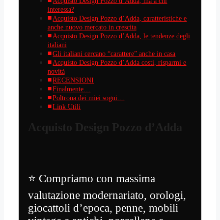
Acquisto Design Pozzo d’Adda, ma a chi
interessa?
Acquisto Design Pozzo d’Adda, caratteristiche e
anche nuovo mercato in crescita
Acquisto Design Pozzo d’Adda, le tendenze degli
italiani
Gli italiani cercano “carattere” anche in casa
Acquisto Design Pozzo d’Adda costi, risparmi e
novità
RECENSIONI
Finalmente…
Poltrona dei miei sogni…
Link Utili
Acquisto Design Pozzo d’Adda
⭐ Compriamo con massima
valutazione modernariato, orologi,
giocattoli d’epoca, penne, mobili