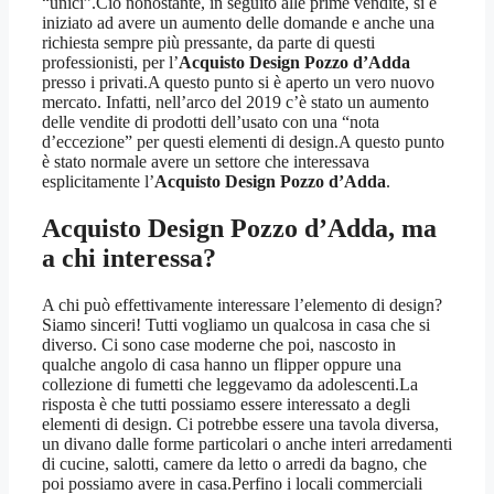
“unici”.Ciò nonostante, in seguito alle prime vendite, si è
iniziato ad avere un aumento delle domande e anche una
richiesta sempre più pressante, da parte di questi
professionisti, per l’
Acquisto Design Pozzo d’Adda
presso i privati.A questo punto si è aperto un vero nuovo
mercato. Infatti, nell’arco del 2019 c’è stato un aumento
delle vendite di prodotti dell’usato con una “nota
d’eccezione” per questi elementi di design.A questo punto
è stato normale avere un settore che interessava
esplicitamente l’
Acquisto Design Pozzo d’Adda
.
Acquisto Design Pozzo d’Adda
, ma
a chi interessa?
A chi può effettivamente interessare l’elemento di design?
Siamo sinceri! Tutti vogliamo un qualcosa in casa che si
diverso. Ci sono case moderne che poi, nascosto in
qualche angolo di casa hanno un flipper oppure una
collezione di fumetti che leggevamo da adolescenti.La
risposta è che tutti possiamo essere interessato a degli
elementi di design. Ci potrebbe essere una tavola diversa,
un divano dalle forme particolari o anche interi arredamenti
di cucine, salotti, camere da letto o arredi da bagno, che
poi possiamo avere in casa.Perfino i locali commerciali