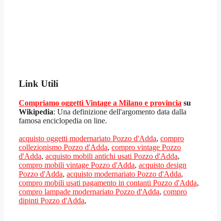
Link Utili
Compriamo oggetti Vintage a Milano e provincia
su
Wikipedia
: Una definizione dell'argomento data dalla
famosa enciclopedia on line.
acquisto oggetti modernariato Pozzo d'Adda
,
compro
collezionismo Pozzo d'Adda
,
compro vintage Pozzo
d'Adda
,
acquisto mobili antichi usati Pozzo d'Adda
,
compro mobili vintage Pozzo d'Adda
,
acquisto design
Pozzo d'Adda
,
acquisto modernariato Pozzo d'Adda
,
compro mobili usati pagamento in contanti Pozzo d'Adda
,
compro lampade modernariato Pozzo d'Adda
,
compro
dipinti Pozzo d'Adda
,