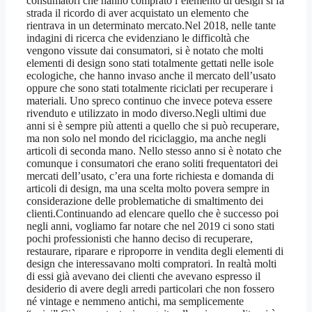
consumatori che hanno comprato l’elemento di design si fa
strada il ricordo di aver acquistato un elemento che
rientrava in un determinato mercato.Nel 2018, nelle tante
indagini di ricerca che evidenziano le difficoltà che
vengono vissute dai consumatori, si è notato che molti
elementi di design sono stati totalmente gettati nelle isole
ecologiche, che hanno invaso anche il mercato dell’usato
oppure che sono stati totalmente riciclati per recuperare i
materiali. Uno spreco continuo che invece poteva essere
rivenduto e utilizzato in modo diverso.Negli ultimi due
anni si è sempre più attenti a quello che si può recuperare,
ma non solo nel mondo del riciclaggio, ma anche negli
articoli di seconda mano. Nello stesso anno si è notato che
comunque i consumatori che erano soliti frequentatori dei
mercati dell’usato, c’era una forte richiesta e domanda di
articoli di design, ma una scelta molto povera sempre in
considerazione delle problematiche di smaltimento dei
clienti.Continuando ad elencare quello che è successo poi
negli anni, vogliamo far notare che nel 2019 ci sono stati
pochi professionisti che hanno deciso di recuperare,
restaurare, riparare e riproporre in vendita degli elementi di
design che interessavano molti compratori. In realtà molti
di essi già avevano dei clienti che avevano espresso il
desiderio di avere degli arredi particolari che non fossero
né vintage e nemmeno antichi, ma semplicemente