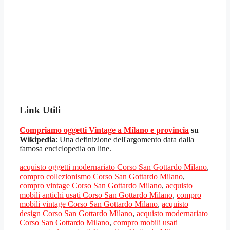
Link Utili
Compriamo oggetti Vintage a Milano e provincia
su
Wikipedia
: Una definizione dell'argomento data dalla
famosa enciclopedia on line.
acquisto oggetti modernariato Corso San Gottardo Milano
,
compro collezionismo Corso San Gottardo Milano
,
compro vintage Corso San Gottardo Milano
,
acquisto
mobili antichi usati Corso San Gottardo Milano
,
compro
mobili vintage Corso San Gottardo Milano
,
acquisto
design Corso San Gottardo Milano
,
acquisto modernariato
Corso San Gottardo Milano
,
compro mobili usati