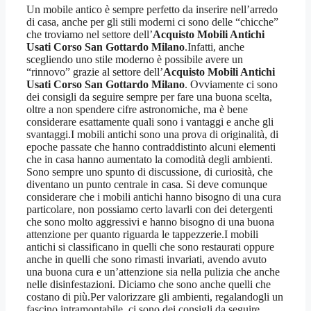
Un mobile antico è sempre perfetto da inserire nell’arredo
di casa, anche per gli stili moderni ci sono delle “chicche”
che troviamo nel settore dell’
Acquisto Mobili Antichi
Usati Corso San Gottardo Milano
.Infatti, anche
scegliendo uno stile moderno è possibile avere un
“rinnovo” grazie al settore dell’
Acquisto Mobili Antichi
Usati Corso San Gottardo Milano
. Ovviamente ci sono
dei consigli da seguire sempre per fare una buona scelta,
oltre a non spendere cifre astronomiche, ma è bene
considerare esattamente quali sono i vantaggi e anche gli
svantaggi.I mobili antichi sono una prova di originalità, di
epoche passate che hanno contraddistinto alcuni elementi
che in casa hanno aumentato la comodità degli ambienti.
Sono sempre uno spunto di discussione, di curiosità, che
diventano un punto centrale in casa. Si deve comunque
considerare che i mobili antichi hanno bisogno di una cura
particolare, non possiamo certo lavarli con dei detergenti
che sono molto aggressivi e hanno bisogno di una buona
attenzione per quanto riguarda le tappezzerie.I mobili
antichi si classificano in quelli che sono restaurati oppure
anche in quelli che sono rimasti invariati, avendo avuto
una buona cura e un’attenzione sia nella pulizia che anche
nelle disinfestazioni. Diciamo che sono anche quelli che
costano di più.Per valorizzare gli ambienti, regalandogli un
fascino intramontabile, ci sono dei consigli da seguire.