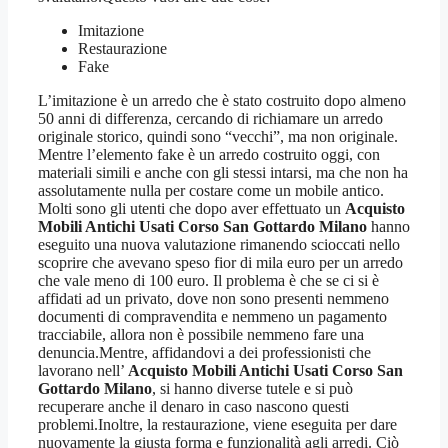
Imitazione
Restaurazione
Fake
L’imitazione è un arredo che è stato costruito dopo almeno
50 anni di differenza, cercando di richiamare un arredo
originale storico, quindi sono “vecchi”, ma non originale.
Mentre l’elemento fake è un arredo costruito oggi, con
materiali simili e anche con gli stessi intarsi, ma che non ha
assolutamente nulla per costare come un mobile antico.
Molti sono gli utenti che dopo aver effettuato un
Acquisto
Mobili Antichi Usati Corso San Gottardo Milano
hanno
eseguito una nuova valutazione rimanendo scioccati nello
scoprire che avevano speso fior di mila euro per un arredo
che vale meno di 100 euro. Il problema è che se ci si è
affidati ad un privato, dove non sono presenti nemmeno
documenti di compravendita e nemmeno un pagamento
tracciabile, allora non è possibile nemmeno fare una
denuncia.Mentre, affidandovi a dei professionisti che
lavorano nell’
Acquisto Mobili Antichi Usati Corso San
Gottardo Milano
, si hanno diverse tutele e si può
recuperare anche il denaro in caso nascono questi
problemi.Inoltre, la restaurazione, viene eseguita per dare
nuovamente la giusta forma e funzionalità agli arredi. Ciò