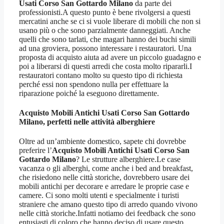
Usati Corso San Gottardo Milano
da parte dei
professionisti.A questo punto è bene rivolgersi a questi
mercatini anche se ci si vuole liberare di mobili che non si
usano più o che sono parzialmente danneggiati. Anche
quelli che sono tarlati, che magari hanno dei buchi simili
ad una groviera, possono interessare i restauratori. Una
proposta di acquisto aiuta ad avere un piccolo guadagno e
poi a liberarsi di questi arredi che costa molto ripararli.I
restauratori contano molto su questo tipo di richiesta
perché essi non spendono nulla per effettuare la
riparazione poiché la eseguono direttamente.
Acquisto Mobili Antichi Usati Corso San Gottardo
Milano
, perfetti nelle attività alberghiere
Oltre ad un’ambiente domestico, sapete chi dovrebbe
preferire l’
Acquisto Mobili Antichi Usati Corso San
Gottardo Milano
? Le strutture alberghiere.Le case
vacanza o gli alberghi, come anche i bed and breakfast,
che risiedono nelle città storiche, dovrebbero usare dei
mobili antichi per decorare e arredare le proprie case e
camere. Ci sono molti utenti e specialmente i turisti
straniere che amano questo tipo di arredo quando vivono
nelle città storiche.Infatti notiamo dei feedback che sono
entusiasti di coloro che hanno deciso di usare questo