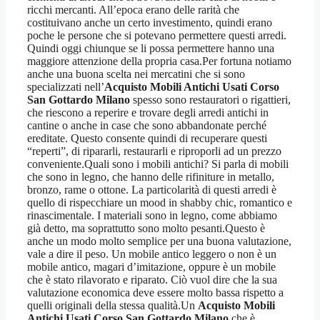
ricchi mercanti. All’epoca erano delle rarità che
costituivano anche un certo investimento, quindi erano
poche le persone che si potevano permettere questi arredi.
Quindi oggi chiunque se li possa permettere hanno una
maggiore attenzione della propria casa.Per fortuna notiamo
anche una buona scelta nei mercatini che si sono
specializzati nell’
Acquisto Mobili Antichi Usati Corso
San Gottardo Milano
spesso sono restauratori o rigattieri,
che riescono a reperire e trovare degli arredi antichi in
cantine o anche in case che sono abbandonate perché
ereditate. Questo consente quindi di recuperare questi
“reperti”, di ripararli, restaurarli e riproporli ad un prezzo
conveniente.Quali sono i mobili antichi? Si parla di mobili
che sono in legno, che hanno delle rifiniture in metallo,
bronzo, rame o ottone. La particolarità di questi arredi è
quello di rispecchiare un mood in shabby chic, romantico e
rinascimentale. I materiali sono in legno, come abbiamo
già detto, ma soprattutto sono molto pesanti.Questo è
anche un modo molto semplice per una buona valutazione,
vale a dire il peso. Un mobile antico leggero o non è un
mobile antico, magari d’imitazione, oppure è un mobile
che è stato rilavorato e riparato. Ciò vuol dire che la sua
valutazione economica deve essere molto bassa rispetto a
quelli originali della stessa qualità.Un
Acquisto Mobili
Antichi Usati Corso San Gottardo Milano
che è