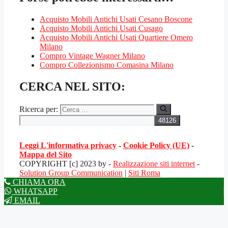
Acquisto Mobili Antichi Usati Cesano Boscone
Acquisto Mobili Antichi Usati Cusago
Acquisto Mobili Antichi Usati Quartiere Omero
Milano
Compro Vintage Wagner Milano
Compro Collezionismo Comasina Milano
CERCA NEL SITO:
Ricerca per:
Leggi L'informativa privacy
-
Cookie Policy (UE)
-
Mappa del Sito
COPYRIGHT [c] 2023 by -
Realizzazione siti internet
-
Solution Group Communication
|
Siti Roma
CHIAMA ORA
WHATSAPP
EMAIL