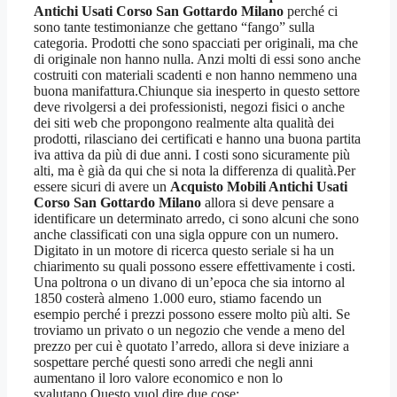
Antichi Usati Corso San Gottardo Milano
perché ci
sono tante testimonianze che gettano “fango” sulla
categoria. Prodotti che sono spacciati per originali, ma che
di originale non hanno nulla. Anzi molti di essi sono anche
costruiti con materiali scadenti e non hanno nemmeno una
buona manifattura.Chiunque sia inesperto in questo settore
deve rivolgersi a dei professionisti, negozi fisici o anche
dei siti web che propongono realmente alta qualità dei
prodotti, rilasciano dei certificati e hanno una buona partita
iva attiva da più di due anni. I costi sono sicuramente più
alti, ma è già da qui che si nota la differenza di qualità.Per
essere sicuri di avere un
Acquisto Mobili Antichi Usati
Corso San Gottardo Milano
allora si deve pensare a
identificare un determinato arredo, ci sono alcuni che sono
anche classificati con una sigla oppure con un numero.
Digitato in un motore di ricerca questo seriale si ha un
chiarimento su quali possono essere effettivamente i costi.
Una poltrona o un divano di un’epoca che sia intorno al
1850 costerà almeno 1.000 euro, stiamo facendo un
esempio perché i prezzi possono essere molto più alti. Se
troviamo un privato o un negozio che vende a meno del
prezzo per cui è quotato l’arredo, allora si deve iniziare a
sospettare perché questi sono arredi che negli anni
aumentano il loro valore economico e non lo
svalutano.Questo vuol dire due cose: