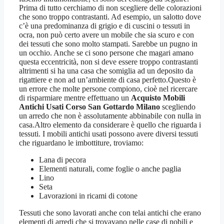
Prima di tutto cerchiamo di non scegliere delle colorazioni
che sono troppo contrastanti. Ad esempio, un salotto dove
c’è una predominanza di grigio e di cuscini o tessuti in
ocra, non può certo avere un mobile che sia scuro e con
dei tessuti che sono molto stampati. Sarebbe un pugno in
un occhio. Anche se ci sono persone che magari amano
questa eccentricità, non si deve essere troppo contrastanti
altrimenti si ha una casa che somiglia ad un deposito da
rigattiere e non ad un’ambiente di casa perfetto.Questo è
un errore che molte persone compiono, cioè nel ricercare
di risparmiare mentre effettuano un
Acquisto Mobili
Antichi Usati Corso San Gottardo Milano
scegliendo
un arredo che non è assolutamente abbinabile con nulla in
casa.Altro elemento da considerare è quello che riguarda i
tessuti. I mobili antichi usati possono avere diversi tessuti
che riguardano le imbottiture, troviamo:
Lana di pecora
Elementi naturali, come foglie o anche paglia
Lino
Seta
Lavorazioni in ricami di cotone
Tessuti che sono lavorati anche con telai antichi che erano
elementi di arredi che si trovavano nelle case di nobili e