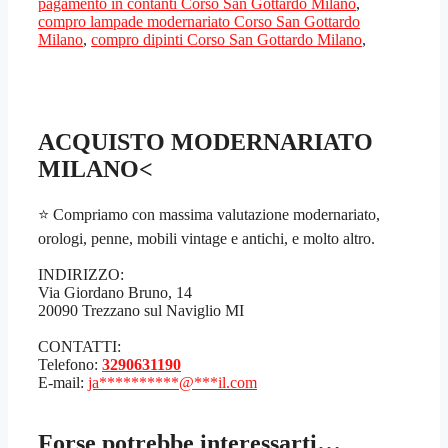
pagamento in contanti Corso San Gottardo Milano
,
compro lampade modernariato Corso San Gottardo
Milano
,
compro dipinti Corso San Gottardo Milano
,
ACQUISTO MODERNARIATO
MILANO<
⭐ Compriamo con massima valutazione modernariato,
orologi, penne, mobili vintage e antichi, e molto altro.
INDIRIZZO:
Via Giordano Bruno, 14
20090 Trezzano sul Naviglio MI
CONTATTI:
Telefono:
3290631190
E-mail:
ja
**********
@
***
il.com
Forse potrebbe interessarti…