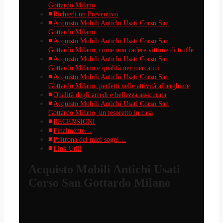
Gottardo Milano
Richiedi un Preventivo
Acquisto Mobili Antichi Usati Corso San
Gottardo Milano
Acquisto Mobili Antichi Usati Corso San
Gottardo Milano, come non cadere vittime di truffe
Acquisto Mobili Antichi Usati Corso San
Gottardo Milano e qualità nei mercatini
Acquisto Mobili Antichi Usati Corso San
Gottardo Milano, perfetti nelle attività alberghiere
Qualità degli arredi e bellezza assicurata
Acquisto Mobili Antichi Usati Corso San
Gottardo Milano, un tesoretto in casa
RECENSIONI
Finalmente…
Poltrona dei miei sogni…
Link Utili
Acquisto Mobili Antichi Usati
Corso San Gottardo Milano