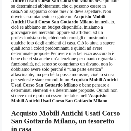
Antichi Usati Corso San Gottardo Milano
deve puntare
su determinati abbinamenti che ci possono essere in
casa.Non sappiamo come fare? Si deve aspettare. Non
dovete assolutamente eseguire un
Acquisto Mobili
Antichi Usati Corso San Gottardo Milano
immediato,
cioè se abbiamo un budget disponibile, iniziamo a
girovagare nei mercatini oppure ad affidarci ad un
professionista serio, chiedendo consigli e mostrando
qualche foto degli ambienti di casa. Ciò lo aiuta a sapere
quali sono i colori predominanti e quindi ad avere
determinate proposte.Per avere una bellezza assicurata è
bene che ci sia anche un’attenzione per quanto riguarda la
funzionalità, nel senso se compriamo un divano, non lo
dobbiamo avere solo perché è “una parte estetica”
affascinante, ma perché lo possiamo usare, cioè lo si usa
per sedersi e stare comodi.In un
Acquisto Mobili Antichi
Usati Corso San Gottardo Milano
e bene pensare a
determinati elementi e a determinate proposte. Quindi non
si deve mai e poi mai essere frettolosi nell’
Acquisto
Mobili Antichi Usati Corso San Gottardo Milano
.
Acquisto Mobili Antichi Usati Corso
San Gottardo Milano
, un tesoretto
in casa