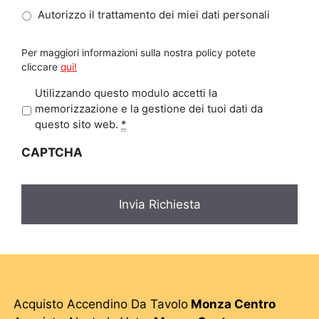
Autorizzo il trattamento dei miei dati personali
Per maggiori informazioni sulla nostra policy potete
cliccare
qui!
P
Utilizzando questo modulo accetti la
r
memorizzazione e la gestione dei tuoi dati da
i
questo sito web.
*
v
CAPTCHA
a
c
y
*
Acquisto Accendino Da Tavolo
Monza Centro