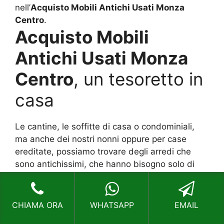
nell’
Acquisto Mobili Antichi Usati Monza
Centro
.
Acquisto Mobili
Antichi Usati Monza
Centro
, un tesoretto in
casa
Le cantine, le soffitte di casa o condominiali,
ma anche dei nostri nonni oppure per case
ereditate, possiamo trovare degli arredi che
sono antichissimi, che hanno bisogno solo di
qualche riparazione.Questi elementi spesso
vengono buttati nelle isole ecologiche oppure si
chiamano degli svuota cantine per poterli
CHIAMA ORA
WHATSAPP
EMAIL
buttare. Tuttavia non si sa che magari essi sono