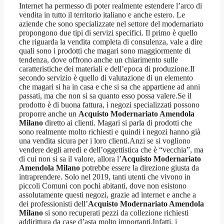
Internet ha permesso di poter realmente estendere l’arco di
vendita in tutto il territorio italiano e anche estero. Le
aziende che sono specializzate nel settore del modernariato
propongono due tipi di servizi specifici. Il primo è quello
che riguarda la vendita completa di consulenza, vale a dire
quali sono i prodotti che magari sono maggiormente di
tendenza, dove offrono anche un chiarimento sulle
caratteristiche dei materiali e dell’epoca di produzione.Il
secondo servizio è quello di valutazione di un elemento
che magari si ha in casa e che si sa che appartiene ad anni
passati, ma che non si sa quanto esso possa valere.Se il
prodotto è di buona fattura, i negozi specializzati possono
proporre anche un
Acquisto Modernariato Amendola
Milano
diretto ai clienti. Magari si parla di prodotti che
sono realmente molto richiesti e quindi i negozi hanno già
una vendita sicura per i loro clienti.Anzi se si vogliono
vendere degli arredi e dell’oggettistica che è “vecchia”, ma
di cui non si sa il valore, allora l’
Acquisto Modernariato
Amendola Milano
potrebbe essere la direzione giusta da
intraprendere. Solo nel 2019, tanti utenti che vivono in
piccoli Comuni con pochi abitanti, dove non esistono
assolutamente questi negozi, grazie ad internet e anche a
dei professionisti dell’
Acquisto Modernariato Amendola
Milano
si sono recuperati pezzi da collezione richiesti
addirittura da case d’asta molto importanti.Infatti, i