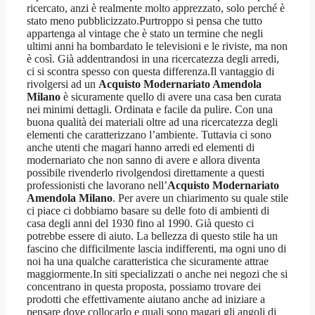
ricercato, anzi è realmente molto apprezzato, solo perché è
stato meno pubblicizzato.Purtroppo si pensa che tutto
appartenga al vintage che è stato un termine che negli
ultimi anni ha bombardato le televisioni e le riviste, ma non
è così. Già addentrandosi in una ricercatezza degli arredi,
ci si scontra spesso con questa differenza.Il vantaggio di
rivolgersi ad un
Acquisto Modernariato Amendola
Milano
è sicuramente quello di avere una casa ben curata
nei minimi dettagli. Ordinata e facile da pulire. Con una
buona qualità dei materiali oltre ad una ricercatezza degli
elementi che caratterizzano l’ambiente. Tuttavia ci sono
anche utenti che magari hanno arredi ed elementi di
modernariato che non sanno di avere e allora diventa
possibile rivenderlo rivolgendosi direttamente a questi
professionisti che lavorano nell’
Acquisto Modernariato
Amendola Milano
. Per avere un chiarimento su quale stile
ci piace ci dobbiamo basare su delle foto di ambienti di
casa degli anni del 1930 fino al 1990. Già questo ci
potrebbe essere di aiuto. La bellezza di questo stile ha un
fascino che difficilmente lascia indifferenti, ma ogni uno di
noi ha una qualche caratteristica che sicuramente attrae
maggiormente.In siti specializzati o anche nei negozi che si
concentrano in questa proposta, possiamo trovare dei
prodotti che effettivamente aiutano anche ad iniziare a
pensare dove collocarlo e quali sono magari gli angoli di