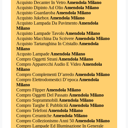
Acquisto Decanter In Vetro
Amendola Milano
Acquisto Dipinto Ad Olio
Amendola Milano
Acquisto Guardaroba
Amendola Milano
Acquisto Jukebox
Amendola Milano
Acquisto Lampada Da Pavimento
Amendola
Milano
Acquisto Lampade Tavolo
Amendola Milano
Acquisto Macchina Da Scrivere
Amendola Milano
Acquisto Tartarughina In Cristallo
Amendola
Milano
Acqusto Lampade
Amendola Milano
Compro Oggetti Strani
Amendola Milano
Compro Apparecchi Audio E Video
Amendola
Milano
Compro Complementi D’arredo
Amendola Milano
Compro Elettrodomestici D’epoca
Amendola
Milano
Compro Flipper
Amendola Milano
Compro Oggetti Del Passato
Amendola Milano
Compro Soprammobili
Amendola Milano
Compro Targhe E Pubblicità
Amendola Milano
Compro Telefoni
Amendola Milano
Compro Ceramiche
Amendola Milano
Compro Collezionismo Anni 50
Amendola Milano
Compro Lampade Ed Illuminazione In Generale