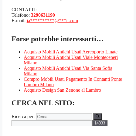
CONTATTI:
Telefono:
3290631190
E-mail:
ja
**********
@
***
il.com
Forse potrebbe interessarti…
Acquisto Mobili Antichi Usati Aereoporto Linate
Acquisto Mobili Antichi Usati Viale Monteceneri
Milano
Acquisto Mobili Antichi Usati Via Santa Sofia
Milano
Compro Mobili Usati Pagamento In Contanti Ponte
Lambro Milano
Acquisto Design San Zenone al Lambro
CERCA NEL SITO:
Ricerca per: