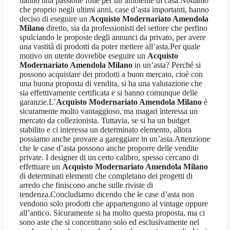
hanno una passione folle per un’ambiente di casa.Notiamo
che proprio negli ultimi anni, case d’asta importanti, hanno
deciso di eseguire un
Acquisto Modernariato Amendola
Milano
diretto, sia da professionisti del settore che perfino
spulciando le proposte degli annunci da privato, per avere
una vastità di prodotti da poter mettere all’asta.Per quale
motivo un utente dovrebbe eseguire un
Acquisto
Modernariato Amendola Milano
in un’asta? Perché si
possono acquistare dei prodotti a buon mercato, cioè con
una buona proposta di vendita, si ha una valutazione che
sia effettivamente certificata e si hanno comunque delle
garanzie.L’
Acquisto Modernariato Amendola Milano
è
sicuramente molto vantaggioso, ma magari interessa un
mercato da collezionista. Tuttavia, se si ha un budget
stabilito e ci interessa un determinato elemento, allora
possiamo anche provare a gareggiare in un’asta.Attenzione
che le case d’asta possono anche proporre delle vendite
private. I designer di un certo calibro, spesso cercano di
effettuare un
Acquisto Modernariato Amendola Milano
di determinati elementi che completano dei progetti di
arredo che finiscono anche sulle riviste di
tendenza.Concludiamo dicendo che le case d’asta non
vendono solo prodotti che appartengono al vintage oppure
all’antico. Sicuramente si ha molto questa proposta, ma ci
sono aste che si concentrano solo ed esclusivamente nel