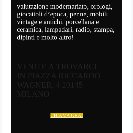
valutazione modernariato, orologi,
giocattoli d’epoca, penne, mobili
vintage e antichi, porcellana e
ceramica, lampadari, radio, stampa,
dipinti e molto altro!
VENITE A TROVARCI
IN PIAZZA RICCARDO
WAGNER, 4 20145
MILANO
CHIAMA ORA!