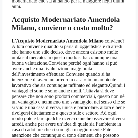
modernariato che sta andando per la maggiore negli ultimi
anni.
Acquisto Modernariato Amendola
Milano
, conviene o costa molto?
L’
Acquisto Modernariato Amendola Milano
conviene?
Allora conviene quando si parla di oggettistica e di arredi
che hanno uno stile deciso, dove ancora esistono molte
unità sul mercato. In questo modo si ha comunque una
buona valutazione.Conviene perché ogni hanno si può
avere anche una rivalutazione maggiorata
dell’investimento effettuato.Conviene quando si ha
intenzione di avere un arredo in casa o in un ambiente
lavorativo che sia comunque raffinato ed elegante.Quindi i
vantaggi ci sono e sono anche molti. Tuttavia si deve
pensare che non sono prodotti commerciali, questo non né
un vantaggio e nemmeno uno svantaggio, nel senso che se
si vuole una casa diversa, unica e particolare, allora è bene
rivolgersi direttamente a questo stile e settore. Ad ogni
modo potete fare qualche ricerca o anche osservare diversi
arredi, anche per avere un’idea di quale sia l’ambiente in
casa da adottare che ci somiglia maggiormente.Fate
attenzione che comunque ci sono elementi che possono