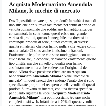
Acquisto Modernariato Amendola
Milano
, le nicchie di mercato
Dov’è possibile trovare questi prodotti? In realtà si tratta di
uno stile che non si trova facilmente nei centri di arredo di
vendita commerciale che soddisfano la maggioranza dei
consumatori. In centri come questi esiste una grande
varietà di prodotti, questo è innegabile, ma dove si ha
comunque prodotti di serie, quindi comuni, di diversa
qualità e materiali che non hanno nulla a che vedere con il
modernariato.Ci sono anche tantissime imitazioni.
Praticamente le poltrone che sono tondeggianti, con uno
stile essenziale, in ecopelle, richiamano esattamente questo
tipo di stile, ma che a livello di qualità non hanno
assolutamente nulla a che vedere con l’originalità del
mood.Allora dove possiamo effettuare un
Acquisto
Modernariato Amendola Milano
? Nelle “nicchie di
mercato”. In quei negozi che vendono l’usato che si sono
specializzate proprio nel recupero e nella vendita di questi
prodotti.Si trovano su internet, con una ricerca specifica
per quanto riguarda la voce “
Acquisto Modernariato
Amendola Milano
”, ma poi li possiamo trovare anche
completi di siti web. Infatti circa il 70% di questa vendita
avviene tramite il mercato e-commerce che permette anche