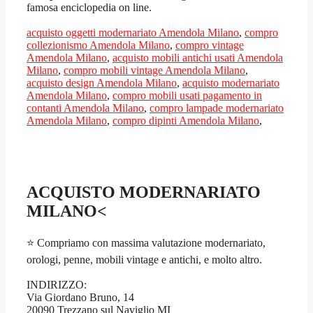
famosa enciclopedia on line.
acquisto oggetti modernariato Amendola Milano
,
compro
collezionismo Amendola Milano
,
compro vintage
Amendola Milano
,
acquisto mobili antichi usati Amendola
Milano
,
compro mobili vintage Amendola Milano
,
acquisto design Amendola Milano
,
acquisto modernariato
Amendola Milano
,
compro mobili usati pagamento in
contanti Amendola Milano
,
compro lampade modernariato
Amendola Milano
,
compro dipinti Amendola Milano
,
ACQUISTO MODERNARIATO
MILANO<
⭐ Compriamo con massima valutazione modernariato,
orologi, penne, mobili vintage e antichi, e molto altro.
INDIRIZZO:
Via Giordano Bruno, 14
20090 Trezzano sul Naviglio MI