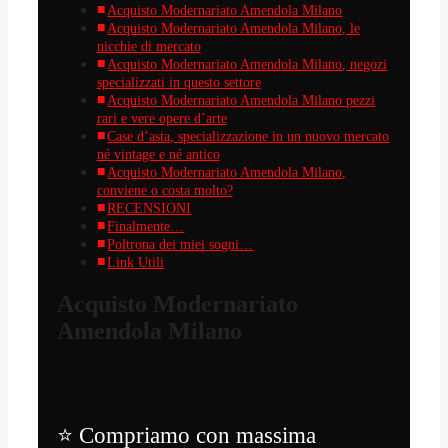
Acquisto Modernariato Amendola Milano
Acquisto Modernariato Amendola Milano, le
nicchie di mercato
Acquisto Modernariato Amendola Milano, negozi
specializzati in questo settore
Acquisto Modernariato Amendola Milano pezzi
rari e vere opere d’arte
Case d’asta, specializzazione in un nuovo mercato
né vintage e né antico
Acquisto Modernariato Amendola Milano,
conviene o costa molto?
RECENSIONI
Finalmente…
Poltrona dei miei sogni…
Link Utili
Acquisto Modernariato
Amendola Milano
⭐ Compriamo con massima