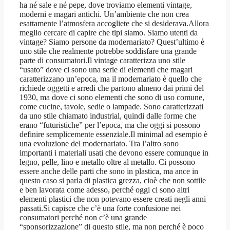
ha né sale e né pepe, dove troviamo elementi vintage,
moderni e magari antichi. Un’ambiente che non crea
esattamente l’atmosfera accogliete che si desiderava.Allora
meglio cercare di capire che tipi siamo. Siamo utenti da
vintage? Siamo persone da modernariato? Quest’ultimo è
uno stile che realmente potrebbe soddisfare una grande
parte di consumatori.Il vintage caratterizza uno stile
“usato” dove ci sono una serie di elementi che magari
caratterizzano un’epoca, ma il modernariato è quello che
richiede oggetti e arredi che partono almeno dai primi del
1930, ma dove ci sono elementi che sono di uso comune,
come cucine, tavole, sedie o lampade. Sono caratterizzati
da uno stile chiamato industrial, quindi dalle forme che
erano “futuristiche” per l’epoca, ma che oggi si possono
definire semplicemente essenziale.Il minimal ad esempio è
una evoluzione del modernariato. Tra l’altro sono
importanti i materiali usati che devono essere comunque in
legno, pelle, lino e metallo oltre al metallo. Ci possono
essere anche delle parti che sono in plastica, ma ance in
questo caso si parla di plastica grezza, cioè che non sottile
e ben lavorata come adesso, perché oggi ci sono altri
elementi plastici che non potevano essere creati negli anni
passati.Si capisce che c’è una forte confusione nei
consumatori perché non c’è una grande
“sponsorizzazione” di questo stile, ma non perché è poco