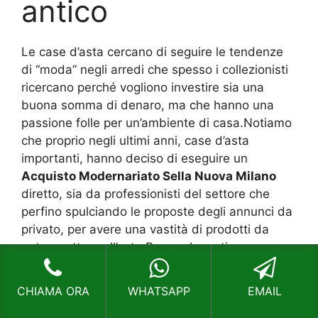
antico
Le case d’asta cercano di seguire le tendenze
di “moda” negli arredi che spesso i collezionisti
ricercano perché vogliono investire sia una
buona somma di denaro, ma che hanno una
passione folle per un’ambiente di casa.Notiamo
che proprio negli ultimi anni, case d’asta
importanti, hanno deciso di eseguire un
Acquisto Modernariato Sella Nuova Milano
diretto, sia da professionisti del settore che
perfino spulciando le proposte degli annunci da
privato, per avere una vastità di prodotti da
poter mettere all’asta.Per quale motivo un
utente dovrebbe eseguire un
Acquisto
Modernariato Sella Nuova Milano
in un’asta?
CHIAMA ORA
WHATSAPP
EMAIL
Perché si possono acquistare dei prodotti a
buon mercato, cioè con una buona proposta di