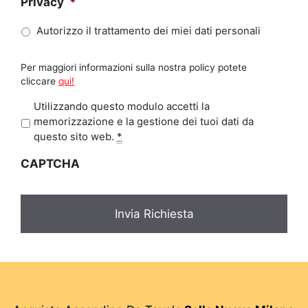
Privacy
*
Autorizzo il trattamento dei miei dati personali
Per maggiori informazioni sulla nostra policy potete
cliccare
qui!
P
Utilizzando questo modulo accetti la
r
memorizzazione e la gestione dei tuoi dati da
i
questo sito web.
*
v
CAPTCHA
a
c
y
*