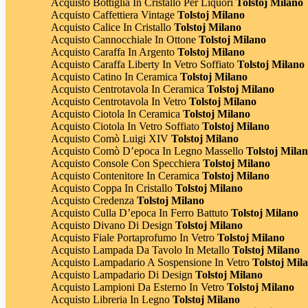
Acquisto Bottiglia In Cristallo Per Liquori
Tolstoj Milano
Acquisto Caffettiera Vintage
Tolstoj Milano
Acquisto Calice In Cristallo
Tolstoj Milano
Acquisto Cannocchiale In Ottone
Tolstoj Milano
Acquisto Caraffa In Argento
Tolstoj Milano
Acquisto Caraffa Liberty In Vetro Soffiato
Tolstoj Milano
Acquisto Catino In Ceramica
Tolstoj Milano
Acquisto Centrotavola In Ceramica
Tolstoj Milano
Acquisto Centrotavola In Vetro
Tolstoj Milano
Acquisto Ciotola In Ceramica
Tolstoj Milano
Acquisto Ciotola In Vetro Soffiato
Tolstoj Milano
Acquisto Comò Luigi XIV
Tolstoj Milano
Acquisto Comò D’epoca In Legno Massello
Tolstoj Mila
Acquisto Console Con Specchiera
Tolstoj Milano
Acquisto Contenitore In Ceramica
Tolstoj Milano
Acquisto Coppa In Cristallo
Tolstoj Milano
Acquisto Credenza
Tolstoj Milano
Acquisto Culla D’epoca In Ferro Battuto
Tolstoj Milano
Acquisto Divano Di Design
Tolstoj Milano
Acquisto Fiale Portaprofumo In Vetro
Tolstoj Milano
Acquisto Lampada Da Tavolo In Metallo
Tolstoj Milano
Acquisto Lampadario A Sospensione In Vetro
Tolstoj Mil
Acquisto Lampadario Di Design
Tolstoj Milano
Acquisto Lampioni Da Esterno In Vetro
Tolstoj Milano
Acquisto Libreria In Legno
Tolstoj Milano