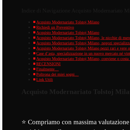
Indice di Navigazione Acquisto Modernariato M
Acquisto Modernariato Tolstoj Milano
Richiedi un Preventivo
Acquisto Modernariato Tolstoj Milano
Acquisto Modernariato Tolstoj Milano, le nicchie di mer
Acquisto Modernariato Tolstoj Milano, negozi specializzat
Acquisto Modernariato Tolstoj Milano pezzi rari e vere o
Case d’asta, specializzazione in un nuovo mercato né vin
Acquisto Modernariato Tolstoj Milano, conviene o costa
RECENSIONI
Finalmente…
Poltrona dei miei sogni…
Link Utili
Acquisto Modernariato Tolstoj Mil
⭐ Compriamo con massima valutazione mo