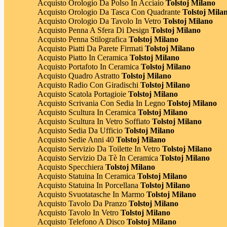
Acquisto Orologio Da Polso In Acciaio
Tolstoj Milano
Acquisto Orologio Da Tasca Con Quadrante
Tolstoj Mila
Acquisto Orologio Da Tavolo In Vetro
Tolstoj Milano
Acquisto Penna A Sfera Di Design
Tolstoj Milano
Acquisto Penna Stilografica
Tolstoj Milano
Acquisto Piatti Da Parete Firmati
Tolstoj Milano
Acquisto Piatto In Ceramica
Tolstoj Milano
Acquisto Portafoto In Ceramica
Tolstoj Milano
Acquisto Quadro Astratto
Tolstoj Milano
Acquisto Radio Con Giradischi
Tolstoj Milano
Acquisto Scatola Portagioie
Tolstoj Milano
Acquisto Scrivania Con Sedia In Legno
Tolstoj Milano
Acquisto Scultura In Ceramica
Tolstoj Milano
Acquisto Scultura In Vetro Soffiato
Tolstoj Milano
Acquisto Sedia Da Ufficio
Tolstoj Milano
Acquisto Sedie Anni 40
Tolstoj Milano
Acquisto Servizio Da Toilette In Vetro
Tolstoj Milano
Acquisto Servizio Da Tè In Ceramica
Tolstoj Milano
Acquisto Specchiera
Tolstoj Milano
Acquisto Statuina In Ceramica
Tolstoj Milano
Acquisto Statuina In Porcellana
Tolstoj Milano
Acquisto Svuotatasche In Marmo
Tolstoj Milano
Acquisto Tavolo Da Pranzo
Tolstoj Milano
Acquisto Tavolo In Vetro
Tolstoj Milano
Acquisto Telefono A Disco
Tolstoj Milano