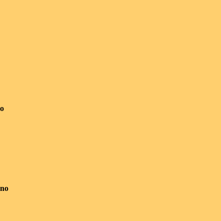
no
ano