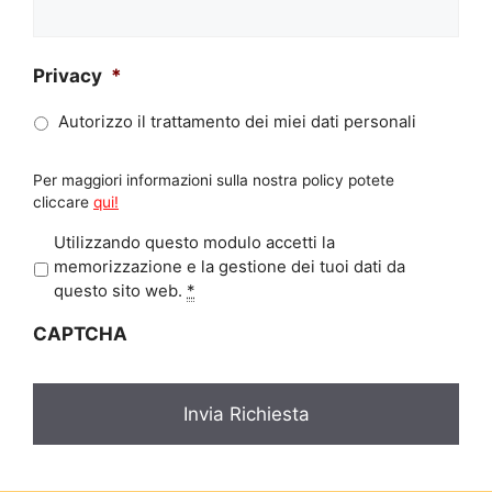
Privacy
*
Autorizzo il trattamento dei miei dati personali
Per maggiori informazioni sulla nostra policy potete
cliccare
qui!
P
Utilizzando questo modulo accetti la
r
memorizzazione e la gestione dei tuoi dati da
i
questo sito web.
*
v
CAPTCHA
a
c
y
*