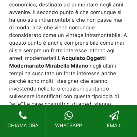
economico, destinato ad aumentare negli anni
avvenire. Il secondo punto è che comunque si
ha uno stile intramontabile che non passa mai
di moda, anzi che viene comunque
riconsiderato come un vintage intramontabile. A
questo punto è anche comprensibile come mai
ci sia sempre un forte interesse intorno agli
arredi modernariati.L’
Acquisto Oggetti
Modernariato Mirabello Milano
negli ultimi
tempi ha suscitato un forte interesse anche
perché sono molti i designer che stanno
investendo nelle loro creazioni puntando
sull’essere identificati con questa tipologia di
“arte”.Le case costruttrici di arredi stanno
cercando di puntare su questa tendenza, ma
ciò soddisfa una grande fetta di mercato, non lo
CHIAMA ORA
WHATSAPP
EMAIL
possiamo negare, ma si scende poi nella qualità
dei materiali e quindi un utente non riesce