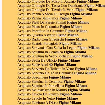
Acquisto Orologio Da Polso In Acciaio
Figino Milano
Acquisto Orologio Da Tasca Con Quadrante
Figino Milan
Acquisto Orologio Da Tavolo In Vetro
Figino Milano
Acquisto Penna A Sfera Di Design
Figino Milano
Acquisto Penna Stilografica
Figino Milano
Acquisto Piatti Da Parete Firmati
Figino Milano
Acquisto Piatto In Ceramica
Figino Milano
Acquisto Portafoto In Ceramica
Figino Milano
Acquisto Quadro Astratto
Figino Milano
Acquisto Radio Con Giradischi
Figino Milano
Acquisto Scatola Portagioie
Figino Milano
Acquisto Scrivania Con Sedia In Legno
Figino Milano
Acquisto Scultura In Ceramica
Figino Milano
Acquisto Scultura In Vetro Soffiato
Figino Milano
Acquisto Sedia Da Ufficio
Figino Milano
Acquisto Sedie Anni 40
Figino Milano
Acquisto Servizio Da Toilette In Vetro
Figino Milano
Acquisto Servizio Da Tè In Ceramica
Figino Milano
Acquisto Specchiera
Figino Milano
Acquisto Statuina In Ceramica
Figino Milano
Acquisto Statuina In Porcellana
Figino Milano
Acquisto Svuotatasche In Marmo
Figino Milano
Acquisto Tavolo Da Pranzo
Figino Milano
Acquisto Tavolo In Vetro
Figino Milano
Acquisto Telefono A Disco
Figino Milano