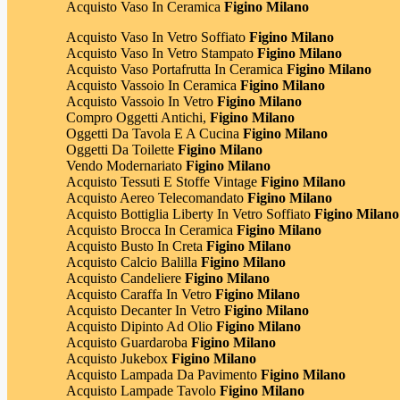
Acquisto Vaso In Ceramica
Figino Milano
Acquisto Vaso In Vetro Soffiato
Figino Milano
Acquisto Vaso In Vetro Stampato
Figino Milano
Acquisto Vaso Portafrutta In Ceramica
Figino Milano
Acquisto Vassoio In Ceramica
Figino Milano
Acquisto Vassoio In Vetro
Figino Milano
Compro Oggetti Antichi,
Figino Milano
Oggetti Da Tavola E A Cucina
Figino Milano
Oggetti Da Toilette
Figino Milano
Vendo Modernariato
Figino Milano
Acquisto Tessuti E Stoffe Vintage
Figino Milano
Acquisto Aereo Telecomandato
Figino Milano
Acquisto Bottiglia Liberty In Vetro Soffiato
Figino Milano
Acquisto Brocca In Ceramica
Figino Milano
Acquisto Busto In Creta
Figino Milano
Acquisto Calcio Balilla
Figino Milano
Acquisto Candeliere
Figino Milano
Acquisto Caraffa In Vetro
Figino Milano
Acquisto Decanter In Vetro
Figino Milano
Acquisto Dipinto Ad Olio
Figino Milano
Acquisto Guardaroba
Figino Milano
Acquisto Jukebox
Figino Milano
Acquisto Lampada Da Pavimento
Figino Milano
Acquisto Lampade Tavolo
Figino Milano