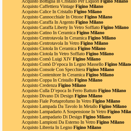
Acquisto Bottiglia In Cristallo Per Liquori
Figino Milano
Acquisto Caffettiera Vintage
Figino Milano
Acquisto Calice In Cristallo
Figino Milano
Acquisto Cannocchiale In Ottone
Figino Milano
Acquisto Caraffa In Argento
Figino Milano
Acquisto Caraffa Liberty In Vetro Soffiato
Figino Milano
Acquisto Catino In Ceramica
Figino Milano
Acquisto Centrotavola In Ceramica
Figino Milano
Acquisto Centrotavola In Vetro
Figino Milano
Acquisto Ciotola In Ceramica
Figino Milano
Acquisto Ciotola In Vetro Soffiato
Figino Milano
Acquisto Comò Luigi XIV
Figino Milano
Acquisto Comò D’epoca In Legno Massello
Figino Milan
Acquisto Console Con Specchiera
Figino Milano
Acquisto Contenitore In Ceramica
Figino Milano
Acquisto Coppa In Cristallo
Figino Milano
Acquisto Credenza
Figino Milano
Acquisto Culla D’epoca In Ferro Battuto
Figino Milano
Acquisto Divano Di Design
Figino Milano
Acquisto Fiale Portaprofumo In Vetro
Figino Milano
Acquisto Lampada Da Tavolo In Metallo
Figino Milano
Acquisto Lampadario A Sospensione In Vetro
Figino Mila
Acquisto Lampadario Di Design
Figino Milano
Acquisto Lampioni Da Esterno In Vetro
Figino Milano
Acquisto Libreria In Legno
Figino Milano