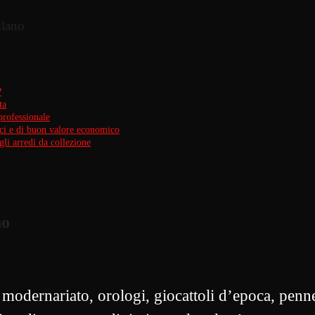
ilano
?
ta
rofessionale
nici e di buon valore economico
li arredi da collezione
no
dernariato, orologi, giocattoli d’epoca, penne