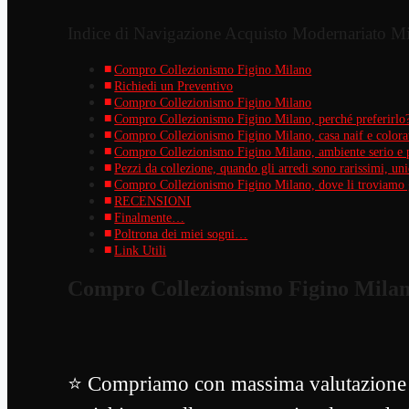
Indice di Navigazione Acquisto Modernariato M
Compro Collezionismo Figino Milano
Richiedi un Preventivo
Compro Collezionismo Figino Milano
Compro Collezionismo Figino Milano, perché preferirlo
Compro Collezionismo Figino Milano, casa naif e colora
Compro Collezionismo Figino Milano, ambiente serio e p
Pezzi da collezione, quando gli arredi sono rarissimi, u
Compro Collezionismo Figino Milano, dove li troviamo g
RECENSIONI
Finalmente…
Poltrona dei miei sogni…
Link Utili
Compro Collezionismo Figino Mila
⭐ Compriamo con massima valutazione mo