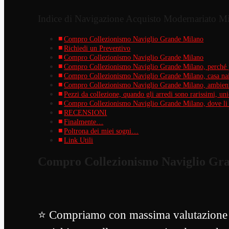
Indice di Navigazione Acquisto Modernariato M
Compro Collezionismo Naviglio Grande Milano
Richiedi un Preventivo
Compro Collezionismo Naviglio Grande Milano
Compro Collezionismo Naviglio Grande Milano, perché p
Compro Collezionismo Naviglio Grande Milano, casa nai
Compro Collezionismo Naviglio Grande Milano, ambiente
Pezzi da collezione, quando gli arredi sono rarissimi, u
Compro Collezionismo Naviglio Grande Milano, dove li t
RECENSIONI
Finalmente…
Poltrona dei miei sogni…
Link Utili
Compro Collezionismo Naviglio Gr
⭐ Compriamo con massima valutazione mo