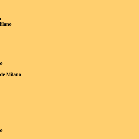
o
ilano
no
de Milano
no