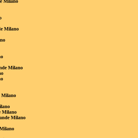
e Milano
o
de Milano
ano
no
nde Milano
no
no
 Milano
ilano
e Milano
ande Milano
o
 Milano