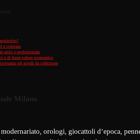
ilano
referirlo?
f e colorata
 serio e professionale
nici e di buon valore economico
roviamo gli arredi da collezione
ande Milano
dernariato, orologi, giocattoli d’epoca, penne