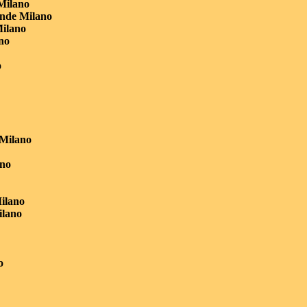
Milano
ande Milano
Milano
no
o
 Milano
ano
ilano
ilano
o