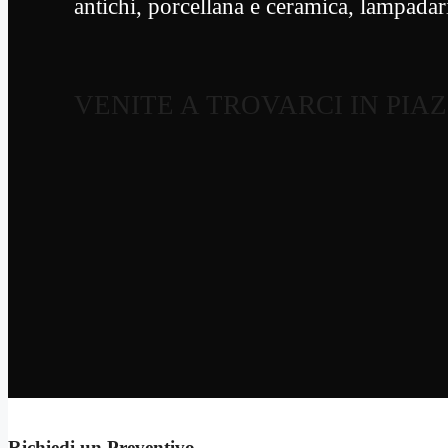
antichi, porcellana e ceramica, lampadari
VENITE A TROVARCI IN PIA
Richiedi un Preventivo