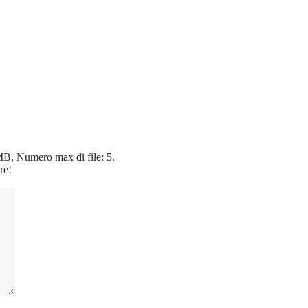
5 MB, Numero max di file: 5.
re!