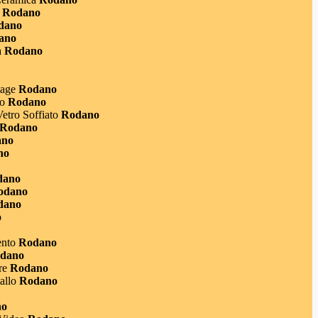
Rodano
dano
ano
a
Rodano
tage
Rodano
o
Rodano
Vetro Soffiato
Rodano
Rodano
no
no
ano
odano
dano
o
nto
Rodano
dano
re
Rodano
allo
Rodano
no