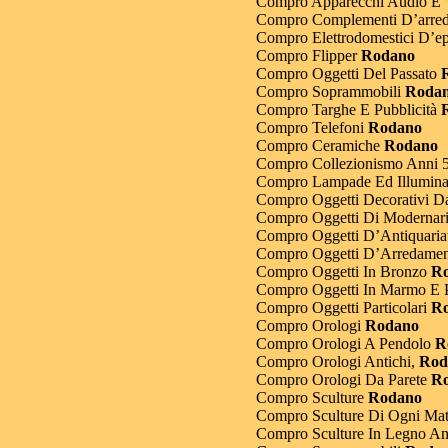
Compro Apparecchi Audio E 
Compro Complementi D’arre
Compro Elettrodomestici D’e
Compro Flipper
Rodano
Compro Oggetti Del Passato
R
Compro Soprammobili
Roda
Compro Targhe E Pubblicità
R
Compro Telefoni
Rodano
Compro Ceramiche
Rodano
Compro Collezionismo Anni 
Compro Lampade Ed Illuminaz
Compro Oggetti Decorativi Da
Compro Oggetti Di Modernari
Compro Oggetti D’Antiquaria
Compro Oggetti D’Arredamen
Compro Oggetti In Bronzo
Ro
Compro Oggetti In Marmo E P
Compro Oggetti Particolari
Ro
Compro Orologi
Rodano
Compro Orologi A Pendolo
R
Compro Orologi Antichi,
Rod
Compro Orologi Da Parete
Ro
Compro Sculture
Rodano
Compro Sculture Di Ogni Mat
Compro Sculture In Legno An