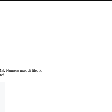
5 MB, Numero max di file: 5.
re!