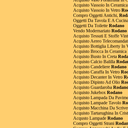
Acquisto Vassoio In Ceramica
Acquisto Vassoio In Vetro
Ro
Compro Oggetti Antichi,
Rod
Oggetti Da Tavola E A Cucin
Oggetti Da Toilette
Rodano
Vendo Modernariato
Rodano
Acquisto Tessuti E Stoffe Vin
Acquisto Aereo Telecomandat
Acquisto Bottiglia Liberty In 
Acquisto Brocca In Ceramica
Acquisto Busto In Creta
Roda
Acquisto Calcio Balilla
Roda
Acquisto Candeliere
Rodano
Acquisto Caraffa In Vetro
Rod
Acquisto Decanter In Vetro
R
Acquisto Dipinto Ad Olio
Ro
Acquisto Guardaroba
Rodan
Acquisto Jukebox
Rodano
Acquisto Lampada Da Pavime
Acquisto Lampade Tavolo
Ro
Acquisto Macchina Da Scrive
Acquisto Tartarughina In Crist
Acqusto Lampade
Rodano
Compro Oggetti Strani
Roda