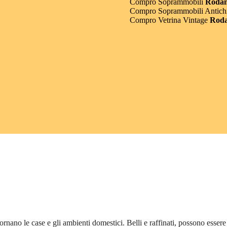
Compro Soprammobili
Roda
Compro Soprammobili Antichi
Compro Vetrina Vintage
Rod
dornano le case e gli ambienti domestici. Belli e raffinati, possono esse