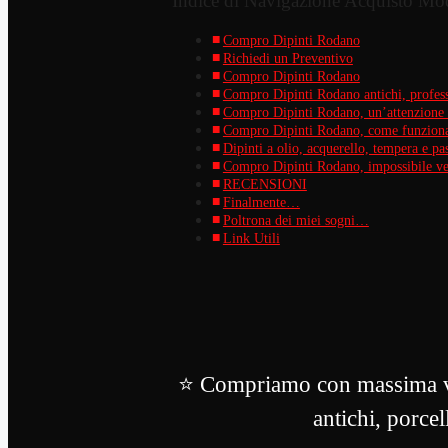
Indice di Navigazione Acquisto Mo
Compro Dipinti Rodano
Richiedi un Preventivo
Compro Dipinti Rodano
Compro Dipinti Rodano antichi, professio
Compro Dipinti Rodano, un’attenzione p
Compro Dipinti Rodano, come funziona 
Dipinti a olio, acquerello, tempera e pas
Compro Dipinti Rodano, impossibile ven
RECENSIONI
Finalmente…
Poltrona dei miei sogni…
Link Utili
⭐ Compriamo con massima val
antichi, porcel