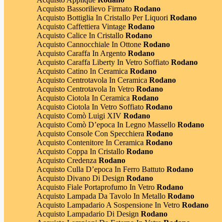
Acquisto Bassorilievo Firmato
Rodano
Acquisto Bottiglia In Cristallo Per Liquori
Rodano
Acquisto Caffettiera Vintage
Rodano
Acquisto Calice In Cristallo
Rodano
Acquisto Cannocchiale In Ottone
Rodano
Acquisto Caraffa In Argento
Rodano
Acquisto Caraffa Liberty In Vetro Soffiato
Rodano
Acquisto Catino In Ceramica
Rodano
Acquisto Centrotavola In Ceramica
Rodano
Acquisto Centrotavola In Vetro
Rodano
Acquisto Ciotola In Ceramica
Rodano
Acquisto Ciotola In Vetro Soffiato
Rodano
Acquisto Comò Luigi XIV
Rodano
Acquisto Comò D’epoca In Legno Massello
Rodano
Acquisto Console Con Specchiera
Rodano
Acquisto Contenitore In Ceramica
Rodano
Acquisto Coppa In Cristallo
Rodano
Acquisto Credenza
Rodano
Acquisto Culla D’epoca In Ferro Battuto
Rodano
Acquisto Divano Di Design
Rodano
Acquisto Fiale Portaprofumo In Vetro
Rodano
Acquisto Lampada Da Tavolo In Metallo
Rodano
Acquisto Lampadario A Sospensione In Vetro
Rodano
Acquisto Lampadario Di Design
Rodano