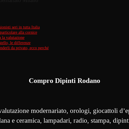
dernariato Milano
nisti seri in tutta Italia
articolare alla cornice
la valutazione
tello, le differenze
derli da privato, ecco perché
Compro Dipinti Rodano
utazione modernariato, orologi, giocattoli d’ep
lana e ceramica, lampadari, radio, stampa, dipint