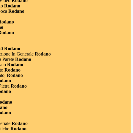
Video
Rodano
do
Rodano
poca
Rodano
odano
no
odano
50
Rodano
ione In Generale
Rodano
 Parete
Rodano
ato
Rodano
to
Rodano
to,
Rodano
dano
ietra
Rodano
dano
odano
ano
dano
eriale
Rodano
tiche
Rodano