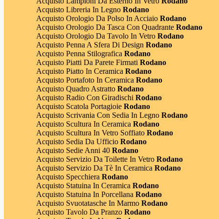
Acquisto Lampioni Da Esterno In Vetro
Rodano
Acquisto Libreria In Legno
Rodano
Acquisto Orologio Da Polso In Acciaio
Rodano
Acquisto Orologio Da Tasca Con Quadrante
Rodano
Acquisto Orologio Da Tavolo In Vetro
Rodano
Acquisto Penna A Sfera Di Design
Rodano
Acquisto Penna Stilografica
Rodano
Acquisto Piatti Da Parete Firmati
Rodano
Acquisto Piatto In Ceramica
Rodano
Acquisto Portafoto In Ceramica
Rodano
Acquisto Quadro Astratto
Rodano
Acquisto Radio Con Giradischi
Rodano
Acquisto Scatola Portagioie
Rodano
Acquisto Scrivania Con Sedia In Legno
Rodano
Acquisto Scultura In Ceramica
Rodano
Acquisto Scultura In Vetro Soffiato
Rodano
Acquisto Sedia Da Ufficio
Rodano
Acquisto Sedie Anni 40
Rodano
Acquisto Servizio Da Toilette In Vetro
Rodano
Acquisto Servizio Da Tè In Ceramica
Rodano
Acquisto Specchiera
Rodano
Acquisto Statuina In Ceramica
Rodano
Acquisto Statuina In Porcellana
Rodano
Acquisto Svuotatasche In Marmo
Rodano
Acquisto Tavolo Da Pranzo
Rodano