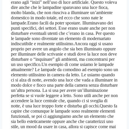
erano agli “inizi” nell’uso di luce artificiale. Questo voleva
dire anche che le lampadine sparavano una luce fioca,
molto blanda, che non riusciva a illuminare un’ambiente
domestico in modo totale, ed ecco che sono nate le
lampade.Erano facili da poter spostare. Illuminavano dei
punti specifici, dei settori. Esse erano usate anche per non
disturbare eventuali utenti che c’erano in casa. Per questo
le lampade sono diventate un elemento di modernariato
indiscutibile e realmente utilissimo.Ancora oggi si usano
proprio per avere un angolo che sia ben illuminato oppure
per illuminare delle scrivanie e studi dove la luce non deve
disturbare o “inquinare” gli ambienti, ma concentrarsi per
un uso specifico.Un esempio di come usiamo le lampade
attualmente? Le lampade da comodino ad esempio sono un
elemento utilissimo in camera da letto. Le usiamo quando
ci si alza di notte, avendo una luce che vada a illuminare in
modo dolce e fioco una parte della camera senza disturbare
un’altra persona. La si usa per avere un’illuminazione
perfetta se si vuole leggere a letto. Sono utili anche per non
accendere la luce centrale che, quando ci si sveglia di
notte, è una luce troppo forte e disturba gli occhi.Questo fa
capire che comunque le lampade sono realmente elementi
funzionali, se poi ci aggiungiamo anche un elemento che
sia bello esteticamente oppure anche che caratterizzi uno
stile, un mood da usare in casa, allora si capisce come mai