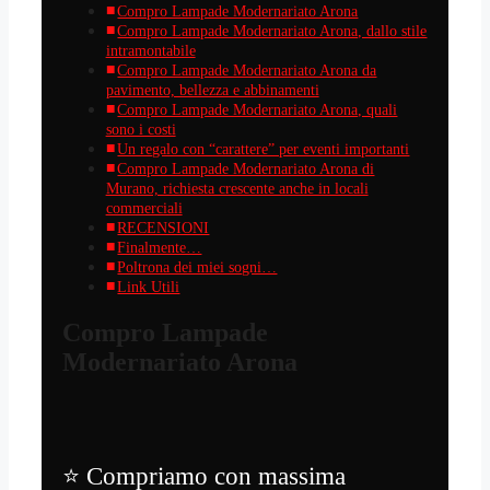
Compro Lampade Modernariato Arona
Compro Lampade Modernariato Arona, dallo stile
intramontabile
Compro Lampade Modernariato Arona da
pavimento, bellezza e abbinamenti
Compro Lampade Modernariato Arona, quali
sono i costi
Un regalo con “carattere” per eventi importanti
Compro Lampade Modernariato Arona di
Murano, richiesta crescente anche in locali
commerciali
RECENSIONI
Finalmente…
Poltrona dei miei sogni…
Link Utili
Compro Lampade
Modernariato Arona
⭐ Compriamo con massima