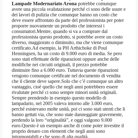
Lampade Modernariato Arona
potrebbe comunque
avere una piccola svalutazione perché ci sono delle usure e
dei lavori di pulizia che comunque hanno un costo che
deve essere affrontato da parte del professionista per poter
proporre nuovamente un prodotto che interessi i
consumatori.Mentre, quando si va a comprare dal
professionista questo prodotto, si potrebbe avere un costo
diverso, maggiorato o diminuito, ma che viene comunque
certificato.Ad esempio, la PH Arthichoke di Poul
Henningsen, ha un costo di 9.000 euro di media. Se pero
sono stati effettuate delle riparazioni oppure anche delle
modifiche nei circuiti originali, il prezzo potrebbe
diminuire fino a 6.000 euro. Tuttavia queste riparazioni
vengono comunque certificate nel documento di vendita
che il cliente deve sapere.Solo che c’è comunque un altro
vantaggio, cioè quello che negli anni potrebbero essere
rivalutate perché ci sono sempre minori unità originali.
Sempre prendendo in esempio questo modello di
lampadario, nel 2005 valeva intorno alle 3.000 euro,
perché esistevano molte unità, poi ci sono stati utenti che li
hanno gettati via, che sono state danneggiate gravemente,
perdendo la loro “originalità”, e oggi valgono 9.000
euro.Questo è un esempio anche di come poter investire il
proprio denaro con elementi che negli anni sono
intramontabili e che sono di alta qualità.