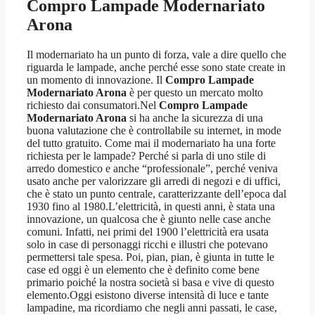
Compro Lampade Modernariato
Arona
Il modernariato ha un punto di forza, vale a dire quello che
riguarda le lampade, anche perché esse sono state create in
un momento di innovazione. Il
Compro Lampade
Modernariato Arona
è per questo un mercato molto
richiesto dai consumatori.Nel
Compro Lampade
Modernariato Arona
si ha anche la sicurezza di una
buona valutazione che è controllabile su internet, in mode
del tutto gratuito. Come mai il modernariato ha una forte
richiesta per le lampade? Perché si parla di uno stile di
arredo domestico e anche “professionale”, perché veniva
usato anche per valorizzare gli arredi di negozi e di uffici,
che è stato un punto centrale, caratterizzante dell’epoca dal
1930 fino al 1980.L’elettricità, in questi anni, è stata una
innovazione, un qualcosa che è giunto nelle case anche
comuni. Infatti, nei primi del 1900 l’elettricità era usata
solo in case di personaggi ricchi e illustri che potevano
permettersi tale spesa. Poi, pian, pian, è giunta in tutte le
case ed oggi è un elemento che è definito come bene
primario poiché la nostra società si basa e vive di questo
elemento.Oggi esistono diverse intensità di luce e tante
lampadine, ma ricordiamo che negli anni passati, le case,