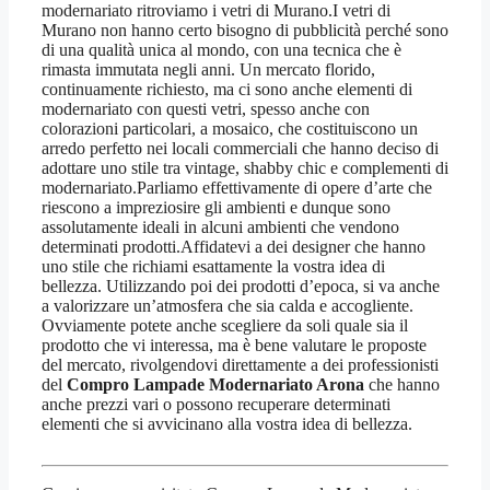
modernariato ritroviamo i vetri di Murano.I vetri di
Murano non hanno certo bisogno di pubblicità perché sono
di una qualità unica al mondo, con una tecnica che è
rimasta immutata negli anni. Un mercato florido,
continuamente richiesto, ma ci sono anche elementi di
modernariato con questi vetri, spesso anche con
colorazioni particolari, a mosaico, che costituiscono un
arredo perfetto nei locali commerciali che hanno deciso di
adottare uno stile tra vintage, shabby chic e complementi di
modernariato.Parliamo effettivamente di opere d’arte che
riescono a impreziosire gli ambienti e dunque sono
assolutamente ideali in alcuni ambienti che vendono
determinati prodotti.Affidatevi a dei designer che hanno
uno stile che richiami esattamente la vostra idea di
bellezza. Utilizzando poi dei prodotti d’epoca, si va anche
a valorizzare un’atmosfera che sia calda e accogliente.
Ovviamente potete anche scegliere da soli quale sia il
prodotto che vi interessa, ma è bene valutare le proposte
del mercato, rivolgendovi direttamente a dei professionisti
del
Compro Lampade Modernariato Arona
che hanno
anche prezzi vari o possono recuperare determinati
elementi che si avvicinano alla vostra idea di bellezza.