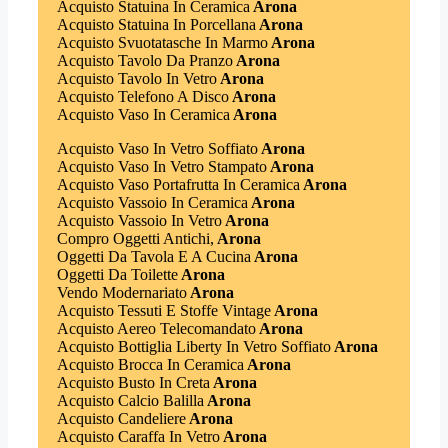
Acquisto Statuina In Ceramica
Arona
Acquisto Statuina In Porcellana
Arona
Acquisto Svuotatasche In Marmo
Arona
Acquisto Tavolo Da Pranzo
Arona
Acquisto Tavolo In Vetro
Arona
Acquisto Telefono A Disco
Arona
Acquisto Vaso In Ceramica
Arona
Acquisto Vaso In Vetro Soffiato
Arona
Acquisto Vaso In Vetro Stampato
Arona
Acquisto Vaso Portafrutta In Ceramica
Arona
Acquisto Vassoio In Ceramica
Arona
Acquisto Vassoio In Vetro
Arona
Compro Oggetti Antichi,
Arona
Oggetti Da Tavola E A Cucina
Arona
Oggetti Da Toilette
Arona
Vendo Modernariato
Arona
Acquisto Tessuti E Stoffe Vintage
Arona
Acquisto Aereo Telecomandato
Arona
Acquisto Bottiglia Liberty In Vetro Soffiato
Arona
Acquisto Brocca In Ceramica
Arona
Acquisto Busto In Creta
Arona
Acquisto Calcio Balilla
Arona
Acquisto Candeliere
Arona
Acquisto Caraffa In Vetro
Arona