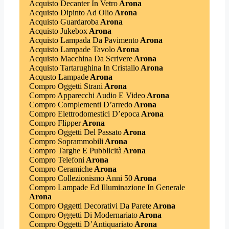
Acquisto Decanter In Vetro
Arona
Acquisto Dipinto Ad Olio
Arona
Acquisto Guardaroba
Arona
Acquisto Jukebox
Arona
Acquisto Lampada Da Pavimento
Arona
Acquisto Lampade Tavolo
Arona
Acquisto Macchina Da Scrivere
Arona
Acquisto Tartarughina In Cristallo
Arona
Acqusto Lampade
Arona
Compro Oggetti Strani
Arona
Compro Apparecchi Audio E Video
Arona
Compro Complementi D’arredo
Arona
Compro Elettrodomestici D’epoca
Arona
Compro Flipper
Arona
Compro Oggetti Del Passato
Arona
Compro Soprammobili
Arona
Compro Targhe E Pubblicità
Arona
Compro Telefoni
Arona
Compro Ceramiche
Arona
Compro Collezionismo Anni 50
Arona
Compro Lampade Ed Illuminazione In Generale
Arona
Compro Oggetti Decorativi Da Parete
Arona
Compro Oggetti Di Modernariato
Arona
Compro Oggetti D’Antiquariato
Arona