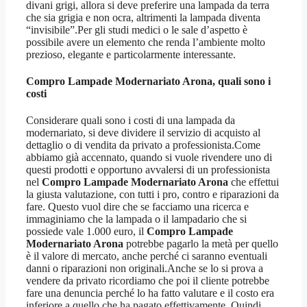
divani grigi, allora si deve preferire una lampada da terra
che sia grigia e non ocra, altrimenti la lampada diventa
“invisibile”.Per gli studi medici o le sale d’aspetto è
possibile avere un elemento che renda l’ambiente molto
prezioso, elegante e particolarmente interessante.
Compro Lampade Modernariato Arona
, quali sono i
costi
Considerare quali sono i costi di una lampada da
modernariato, si deve dividere il servizio di acquisto al
dettaglio o di vendita da privato a professionista.Come
abbiamo già accennato, quando si vuole rivendere uno di
questi prodotti e opportuno avvalersi di un professionista
nel
Compro Lampade Modernariato Arona
che effettui
la giusta valutazione, con tutti i pro, contro e riparazioni da
fare. Questo vuol dire che se facciamo una ricerca e
immaginiamo che la lampada o il lampadario che si
possiede vale 1.000 euro, il
Compro Lampade
Modernariato Arona
potrebbe pagarlo la metà per quello
è il valore di mercato, anche perché ci saranno eventuali
danni o riparazioni non originali.Anche se lo si prova a
vendere da privato ricordiamo che poi il cliente potrebbe
fare una denuncia perché lo ha fatto valutare e il costo era
inferiore a quello che ha pagato effettivamente. Quindi