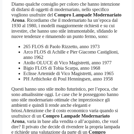
Diamo qualche consiglio per coloro che hanno intenzione
di disfarsi di oggetti di modernariato, nello specifico
vogliono usufruire del
Compro Lampade Modernariato
Arona
. Ricordiamo che il modernariato ha un’epoca dal
1930 al 1980, i modelli maggiormente richiesti e su cui
investire, che hanno uno stile intramontabile, sfidando le
nuove tendenze e rimanendo un punto fermo, sono:
265 FLOS di Paolo Rizzetto, anno 1973
Arco FLOS di Achille e Pier Giacomo Castiglioni,
anno 1962
Atollo OLUCE di Vico Magistretti, anno 1977
Bigio FLOS di Tobia Scarpa, anno 1968
Eclisse Artemide di Vico Magistretti, anno 1965
PH Arthichoke di Poul Henningsen, anno 1958
Questi hanno uno stile molto futuristico, per l’epoca, che
sono attualissime oggi. Le case che le posseggono hanno
uno stile modernariato ottimale che impreziosisce gli
ambienti e quindi li rende anche eleganti e
briosi.Attenzione che il costo economico varia quando si
usufruisce di un
Compro Lampade Modernariato
Arona
, varia in base alla vendita o all’acquisto, che vuol
dire? Il privato che decide di rivendere la propria lampada
e richiede una valutazione da parte di un
Compro