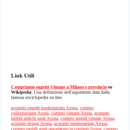
Link Utili
Compriamo oggetti Vintage a Milano e provincia
su
Wikipedia
: Una definizione dell'argomento data dalla
famosa enciclopedia on line.
acquisto oggetti modernariato Arona
,
compro
collezionismo Arona
,
compro vintage Arona
,
acquisto
mobili antichi usati Arona
,
compro mobili vintage Arona
,
acquisto design Arona
,
acquisto modernariato Arona
,
compro mobili usati pagamento in contanti Arona
,
compro