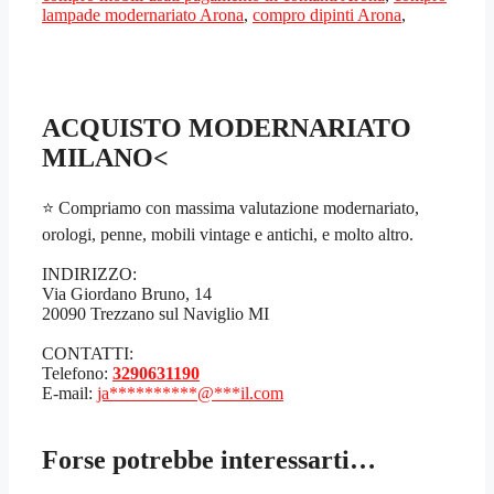
lampade modernariato Arona
,
compro dipinti Arona
,
ACQUISTO MODERNARIATO
MILANO<
⭐ Compriamo con massima valutazione modernariato,
orologi, penne, mobili vintage e antichi, e molto altro.
INDIRIZZO:
Via Giordano Bruno, 14
20090 Trezzano sul Naviglio MI
CONTATTI:
Telefono:
3290631190
E-mail:
ja
**********
@
***
il.com
Forse potrebbe interessarti…