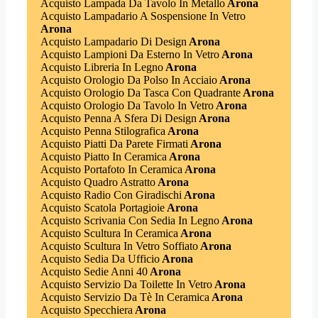
Acquisto Lampada Da Tavolo In Metallo
Arona
Acquisto Lampadario A Sospensione In Vetro
Arona
Acquisto Lampadario Di Design
Arona
Acquisto Lampioni Da Esterno In Vetro
Arona
Acquisto Libreria In Legno
Arona
Acquisto Orologio Da Polso In Acciaio
Arona
Acquisto Orologio Da Tasca Con Quadrante
Arona
Acquisto Orologio Da Tavolo In Vetro
Arona
Acquisto Penna A Sfera Di Design
Arona
Acquisto Penna Stilografica
Arona
Acquisto Piatti Da Parete Firmati
Arona
Acquisto Piatto In Ceramica
Arona
Acquisto Portafoto In Ceramica
Arona
Acquisto Quadro Astratto
Arona
Acquisto Radio Con Giradischi
Arona
Acquisto Scatola Portagioie
Arona
Acquisto Scrivania Con Sedia In Legno
Arona
Acquisto Scultura In Ceramica
Arona
Acquisto Scultura In Vetro Soffiato
Arona
Acquisto Sedia Da Ufficio
Arona
Acquisto Sedie Anni 40
Arona
Acquisto Servizio Da Toilette In Vetro
Arona
Acquisto Servizio Da Tè In Ceramica
Arona
Acquisto Specchiera
Arona