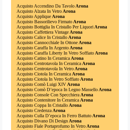
Acquisto Accendino Da Tavolo
Arona
Acquisto Alzata In Vetro
Arona
Acquisto Applique
Arona
Acquisto Bassorilievo Firmato
Arona
Acquisto Bottiglia In Cristallo Per Liquori
Arona
Acquisto Caffettiera Vintage
Arona
Acquisto Calice In Cristallo
Arona
Acquisto Cannocchiale In Ottone
Arona
Acquisto Caraffa In Argento
Arona
Acquisto Caraffa Liberty In Vetro Soffiato
Arona
Acquisto Catino In Ceramica
Arona
Acquisto Centrotavola In Ceramica
Arona
Acquisto Centrotavola In Vetro
Arona
Acquisto Ciotola In Ceramica
Arona
Acquisto Ciotola In Vetro Soffiato
Arona
Acquisto Comò Luigi XIV
Arona
Acquisto Comò D’epoca In Legno Massello
Arona
Acquisto Console Con Specchiera
Arona
Acquisto Contenitore In Ceramica
Arona
Acquisto Coppa In Cristallo
Arona
Acquisto Credenza
Arona
Acquisto Culla D’epoca In Ferro Battuto
Arona
Acquisto Divano Di Design
Arona
Acquisto Fiale Portaprofumo In Vetro
Arona