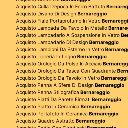
Acquisto Culla D’epoca In Ferro Battuto
Bernareg
Acquisto Divano Di Design
Bernareggio
Acquisto Fiale Portaprofumo In Vetro
Bernaregg
Acquisto Lampada Da Tavolo In Metallo
Bernare
Acquisto Lampadario A Sospensione In Vetro
Be
Acquisto Lampadario Di Design
Bernareggio
Acquisto Lampioni Da Esterno In Vetro
Bernareg
Acquisto Libreria In Legno
Bernareggio
Acquisto Orologio Da Polso In Acciaio
Bernaregg
Acquisto Orologio Da Tasca Con Quadrante
Bern
Acquisto Orologio Da Tavolo In Vetro
Bernareggi
Acquisto Penna A Sfera Di Design
Bernareggio
Acquisto Penna Stilografica
Bernareggio
Acquisto Piatti Da Parete Firmati
Bernareggio
Acquisto Piatto In Ceramica
Bernareggio
Acquisto Portafoto In Ceramica
Bernareggio
Acquisto Quadro Astratto
Bernareggio
Acquisto Radio Con Giradischi
Bernareggio