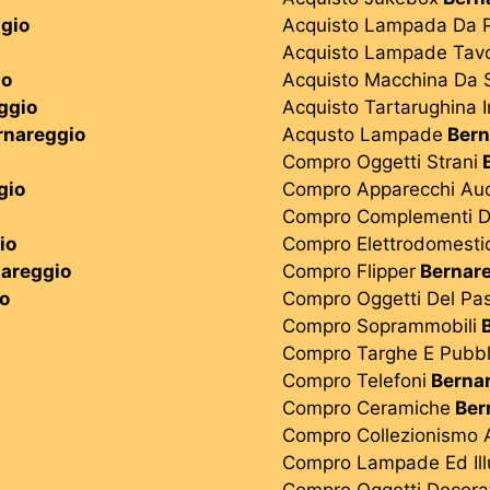
gio
Acquisto Lampada Da 
Acquisto Lampade Tav
io
Acquisto Macchina Da S
ggio
Acquisto Tartarughina In
rnareggio
Acqusto Lampade
Bern
Compro Oggetti Strani
B
gio
Compro Apparecchi Aud
Compro Complementi D
io
Compro Elettrodomestic
areggio
Compro Flipper
Bernar
o
Compro Oggetti Del Pa
Compro Soprammobili
B
Compro Targhe E Pubbli
Compro Telefoni
Berna
Compro Ceramiche
Ber
Compro Collezionismo 
Compro Lampade Ed Ill
Compro Oggetti Decorat