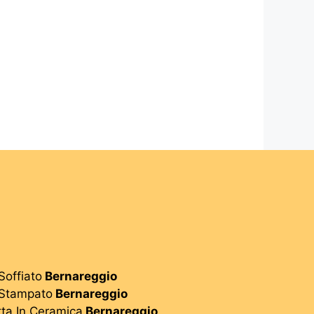
Soffiato
Bernareggio
 Stampato
Bernareggio
tta In Ceramica
Bernareggio