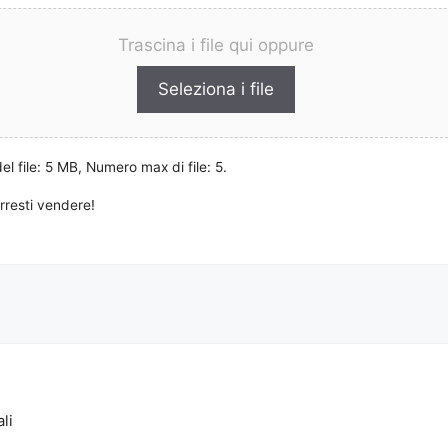
Trascina i file qui oppure
Seleziona i file
del file: 5 MB, Numero max di file: 5.
orresti vendere!
li