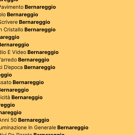
Pavimento
Bernareggio
olo
Bernareggio
crivere
Bernareggio
 Cristallo
Bernareggio
areggio
ernareggio
io E Video
Bernareggio
’arredo
Bernareggio
i D’epoca
Bernareggio
eggio
ssato
Bernareggio
ernareggio
cità
Bernareggio
reggio
nareggio
Anni 50
Bernareggio
uminazione In Generale
Bernareggio
ivi Da Parete
Bernareggio