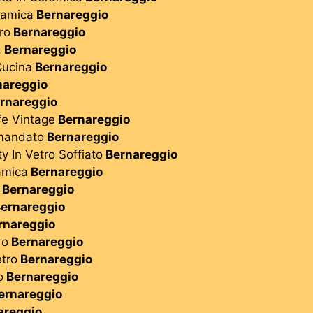
ramica
Bernareggio
ro
Bernareggio
,
Bernareggio
Cucina
Bernareggio
areggio
rnareggio
fe Vintage
Bernareggio
mandato
Bernareggio
ty In Vetro Soffiato
Bernareggio
amica
Bernareggio
Bernareggio
ernareggio
rnareggio
ro
Bernareggio
etro
Bernareggio
o
Bernareggio
ernareggio
areggio