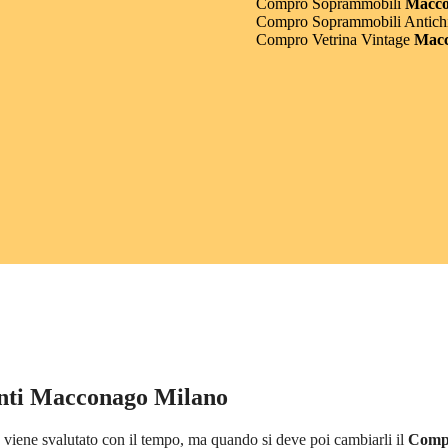
Compro Soprammobili
Macco
Compro Soprammobili Antichi
Compro Vetrina Vintage
Macc
nti Macconago Milano
viene svalutato con il tempo, ma quando si deve poi cambiarli il
Compr