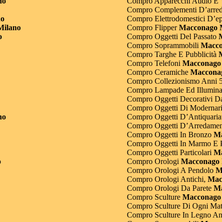
no
Compro Apparecchi Audio E 
Compro Complementi D’arre
no
Compro Elettrodomestici D’e
Milano
Compro Flipper
Macconago 
o
Compro Oggetti Del Passato
M
Compro Soprammobili
Macco
Compro Targhe E Pubblicità
M
Compro Telefoni
Macconago 
Compro Ceramiche
Macconag
Compro Collezionismo Anni 
Compro Lampade Ed Illuminaz
Compro Oggetti Decorativi Da
Compro Oggetti Di Modernari
no
Compro Oggetti D’Antiquaria
Compro Oggetti D’Arredamen
Compro Oggetti In Bronzo
Ma
Compro Oggetti In Marmo E P
Compro Oggetti Particolari
Ma
o
Compro Orologi
Macconago 
Compro Orologi A Pendolo
Ma
Compro Orologi Antichi,
Mac
Compro Orologi Da Parete
Ma
Compro Sculture
Macconago 
Compro Sculture Di Ogni Mat
Compro Sculture In Legno An