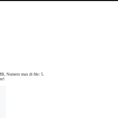
5 MB, Numero max di file: 5.
re!