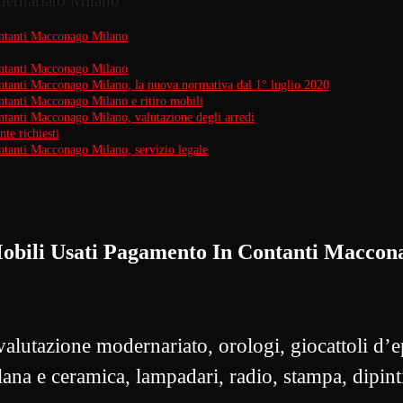
dernariato Milano
ntanti Macconago Milano
ntanti Macconago Milano
tanti Macconago Milano, la nuova normativa dal 1° luglio 2020
tanti Macconago Milano e ritiro mobili
anti Macconago Milano, valutazione degli arredi
te richiesti
anti Macconago Milano, servizio legale
bili Usati Pagamento In Contanti Maccon
utazione modernariato, orologi, giocattoli d’ep
lana e ceramica, lampadari, radio, stampa, dipint