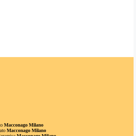
to
Macconago Milano
ato
Macconago Milano
Ceramica
Macconago Milano