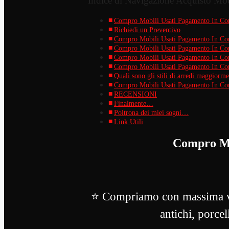
Indice di Navigazione Acquisto Mo
Compro Mobili Usati Pagamento In Co
Richiedi un Preventivo
Compro Mobili Usati Pagamento In Co
Compro Mobili Usati Pagamento In Con
Compro Mobili Usati Pagamento In Con
Compro Mobili Usati Pagamento In Cont
Quali sono gli stili di arredi maggiormen
Compro Mobili Usati Pagamento In Cont
RECENSIONI
Finalmente…
Poltrona dei miei sogni…
Link Utili
Compro Mo
⭐ Compriamo con massima val
antichi, porcel