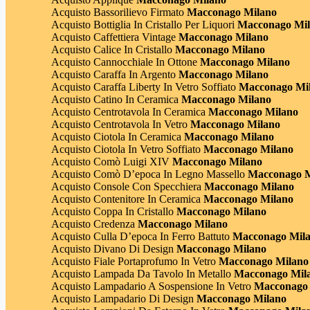
Acquisto Bassorilievo Firmato
Macconago Milano
Acquisto Bottiglia In Cristallo Per Liquori
Macconago Mi
Acquisto Caffettiera Vintage
Macconago Milano
Acquisto Calice In Cristallo
Macconago Milano
Acquisto Cannocchiale In Ottone
Macconago Milano
Acquisto Caraffa In Argento
Macconago Milano
Acquisto Caraffa Liberty In Vetro Soffiato
Macconago Mi
Acquisto Catino In Ceramica
Macconago Milano
Acquisto Centrotavola In Ceramica
Macconago Milano
Acquisto Centrotavola In Vetro
Macconago Milano
Acquisto Ciotola In Ceramica
Macconago Milano
Acquisto Ciotola In Vetro Soffiato
Macconago Milano
Acquisto Comò Luigi XIV
Macconago Milano
Acquisto Comò D’epoca In Legno Massello
Macconago M
Acquisto Console Con Specchiera
Macconago Milano
Acquisto Contenitore In Ceramica
Macconago Milano
Acquisto Coppa In Cristallo
Macconago Milano
Acquisto Credenza
Macconago Milano
Acquisto Culla D’epoca In Ferro Battuto
Macconago Mil
Acquisto Divano Di Design
Macconago Milano
Acquisto Fiale Portaprofumo In Vetro
Macconago Milano
Acquisto Lampada Da Tavolo In Metallo
Macconago Mil
Acquisto Lampadario A Sospensione In Vetro
Macconago 
Acquisto Lampadario Di Design
Macconago Milano