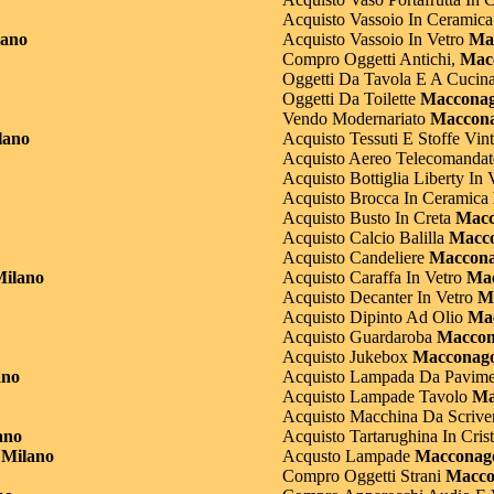
Acquisto Vassoio In Ceramica
lano
Acquisto Vassoio In Vetro
Mac
Compro Oggetti Antichi,
Macc
Oggetti Da Tavola E A Cucin
Oggetti Da Toilette
Macconag
Vendo Modernariato
Maccona
lano
Acquisto Tessuti E Stoffe Vin
Acquisto Aereo Telecomandat
Acquisto Bottiglia Liberty In 
Acquisto Brocca In Ceramica
Acquisto Busto In Creta
Macc
Acquisto Calcio Balilla
Macco
Acquisto Candeliere
Maccona
ilano
Acquisto Caraffa In Vetro
Mac
Acquisto Decanter In Vetro
Ma
Acquisto Dipinto Ad Olio
Mac
Acquisto Guardaroba
Maccon
Acquisto Jukebox
Macconago
ano
Acquisto Lampada Da Pavime
Acquisto Lampade Tavolo
Ma
Acquisto Macchina Da Scrive
ano
Acquisto Tartarughina In Crist
Milano
Acqusto Lampade
Macconago
Compro Oggetti Strani
Macco