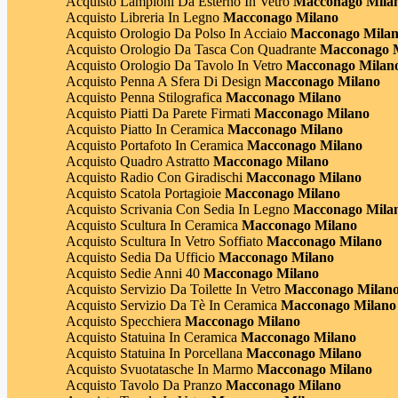
Acquisto Lampioni Da Esterno In Vetro
Macconago Mila
Acquisto Libreria In Legno
Macconago Milano
Acquisto Orologio Da Polso In Acciaio
Macconago Mila
Acquisto Orologio Da Tasca Con Quadrante
Macconago 
Acquisto Orologio Da Tavolo In Vetro
Macconago Milan
Acquisto Penna A Sfera Di Design
Macconago Milano
Acquisto Penna Stilografica
Macconago Milano
Acquisto Piatti Da Parete Firmati
Macconago Milano
Acquisto Piatto In Ceramica
Macconago Milano
Acquisto Portafoto In Ceramica
Macconago Milano
Acquisto Quadro Astratto
Macconago Milano
Acquisto Radio Con Giradischi
Macconago Milano
Acquisto Scatola Portagioie
Macconago Milano
Acquisto Scrivania Con Sedia In Legno
Macconago Mila
Acquisto Scultura In Ceramica
Macconago Milano
Acquisto Scultura In Vetro Soffiato
Macconago Milano
Acquisto Sedia Da Ufficio
Macconago Milano
Acquisto Sedie Anni 40
Macconago Milano
Acquisto Servizio Da Toilette In Vetro
Macconago Milan
Acquisto Servizio Da Tè In Ceramica
Macconago Milano
Acquisto Specchiera
Macconago Milano
Acquisto Statuina In Ceramica
Macconago Milano
Acquisto Statuina In Porcellana
Macconago Milano
Acquisto Svuotatasche In Marmo
Macconago Milano
Acquisto Tavolo Da Pranzo
Macconago Milano