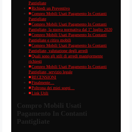
Pantigliate
Richiedi un Preventivo
Compro Mobili Usati Pagamento In Contanti
Pantigliate
Compro Mobili Usati Pagamento In Contanti
Pantigliate, la nuova normativa dal 1° luglio 2020
Compro Mobili Usati Pagamento In Contanti
Pantigliate e ritiro mobili
Compro Mobili Usati Pagamento In Contanti
Pantigliate, valutazione degli arredi
Quali sono gli stili di arredi maggiormente
richiesti
Compro Mobili Usati Pagamento In Contanti
Pantigliate, servizio legale
RECENSIONI
Finalmente…
Poltrona dei miei sogni…
Link Utili
Compro Mobili Usati
Pagamento In Contanti
Pantigliate