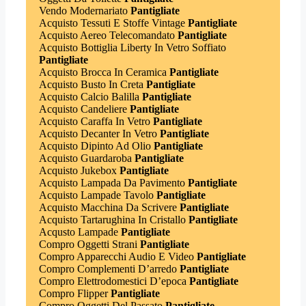
Vendo Modernariato
Pantigliate
Acquisto Tessuti E Stoffe Vintage
Pantigliate
Acquisto Aereo Telecomandato
Pantigliate
Acquisto Bottiglia Liberty In Vetro Soffiato
Pantigliate
Acquisto Brocca In Ceramica
Pantigliate
Acquisto Busto In Creta
Pantigliate
Acquisto Calcio Balilla
Pantigliate
Acquisto Candeliere
Pantigliate
Acquisto Caraffa In Vetro
Pantigliate
Acquisto Decanter In Vetro
Pantigliate
Acquisto Dipinto Ad Olio
Pantigliate
Acquisto Guardaroba
Pantigliate
Acquisto Jukebox
Pantigliate
Acquisto Lampada Da Pavimento
Pantigliate
Acquisto Lampade Tavolo
Pantigliate
Acquisto Macchina Da Scrivere
Pantigliate
Acquisto Tartarughina In Cristallo
Pantigliate
Acqusto Lampade
Pantigliate
Compro Oggetti Strani
Pantigliate
Compro Apparecchi Audio E Video
Pantigliate
Compro Complementi D’arredo
Pantigliate
Compro Elettrodomestici D’epoca
Pantigliate
Compro Flipper
Pantigliate
Compro Oggetti Del Passato
Pantigliate