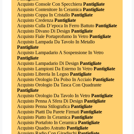
Acquisto Console Con Specchiera
Pantigliate
Acquisto Contenitore In Ceramica
Pantigliate
Acquisto Coppa In Cristallo
Pantigliate
Acquisto Credenza
Pantigliate
Acquisto Culla D’epoca In Ferro Battuto
Pantigliate
Acquisto Divano Di Design
Pantigliate
Acquisto Fiale Portaprofumo In Vetro
Pantigliate
Acquisto Lampada Da Tavolo In Metallo
Pantigliate
Acquisto Lampadario A Sospensione In Vetro
Pantigliate
Acquisto Lampadario Di Design
Pantigliate
Acquisto Lampioni Da Esterno In Vetro
Pantigliate
Acquisto Libreria In Legno
Pantigliate
Acquisto Orologio Da Polso In Acciaio
Pantigliate
Acquisto Orologio Da Tasca Con Quadrante
Pantigliate
Acquisto Orologio Da Tavolo In Vetro
Pantigliate
Acquisto Penna A Sfera Di Design
Pantigliate
Acquisto Penna Stilografica
Pantigliate
Acquisto Piatti Da Parete Firmati
Pantigliate
Acquisto Piatto In Ceramica
Pantigliate
Acquisto Portafoto In Ceramica
Pantigliate
Acquisto Quadro Astratto
Pantigliate
Acquisto Radio Con Giradischi
Pantigliate