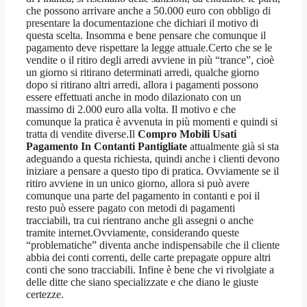
che possono arrivare anche a 50.000 euro con obbligo di
presentare la documentazione che dichiari il motivo di
questa scelta. Insomma e bene pensare che comunque il
pagamento deve rispettare la legge attuale.Certo che se le
vendite o il ritiro degli arredi avviene in più “trance”, cioè
un giorno si ritirano determinati arredi, qualche giorno
dopo si ritirano altri arredi, allora i pagamenti possono
essere effettuati anche in modo dilazionato con un
massimo di 2.000 euro alla volta. Il motivo e che
comunque la pratica è avvenuta in più momenti e quindi si
tratta di vendite diverse.Il
Compro Mobili Usati
Pagamento In Contanti Pantigliate
attualmente già si sta
adeguando a questa richiesta, quindi anche i clienti devono
iniziare a pensare a questo tipo di pratica. Ovviamente se il
ritiro avviene in un unico giorno, allora si può avere
comunque una parte del pagamento in contanti e poi il
resto può essere pagato con metodi di pagamenti
tracciabili, tra cui rientrano anche gli assegni o anche
tramite internet.Ovviamente, considerando queste
“problematiche” diventa anche indispensabile che il cliente
abbia dei conti correnti, delle carte prepagate oppure altri
conti che sono tracciabili. Infine è bene che vi rivolgiate a
delle ditte che siano specializzate e che diano le giuste
certezze.