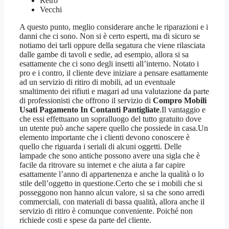
Rétro
Vecchi
A questo punto, meglio considerare anche le riparazioni e i
danni che ci sono. Non si è certo esperti, ma di sicuro se
notiamo dei tarli oppure della segatura che viene rilasciata
dalle gambe di tavoli e sedie, ad esempio, allora si sa
esattamente che ci sono degli insetti all’interno. Notato i
pro e i contro, il cliente deve iniziare a pensare esattamente
ad un servizio di ritiro di mobili, ad un eventuale
smaltimento dei rifiuti e magari ad una valutazione da parte
di professionisti che offrono il servizio di
Compro Mobili
Usati Pagamento In Contanti Pantigliate
.Il vantaggio e
che essi effettuano un sopralluogo del tutto gratuito dove
un utente può anche sapere quello che possiede in casa.Un
elemento importante che i clienti devono conoscere è
quello che riguarda i seriali di alcuni oggetti. Delle
lampade che sono antiche possono avere una sigla che è
facile da ritrovare su internet e che aiuta a far capire
esattamente l’anno di appartenenza e anche la qualità o lo
stile dell’oggetto in questione.Certo che se i mobili che si
posseggono non hanno alcun valore, si sa che sono arredi
commerciali, con materiali di bassa qualità, allora anche il
servizio di ritiro è comunque conveniente. Poiché non
richiede costi e spese da parte del cliente.