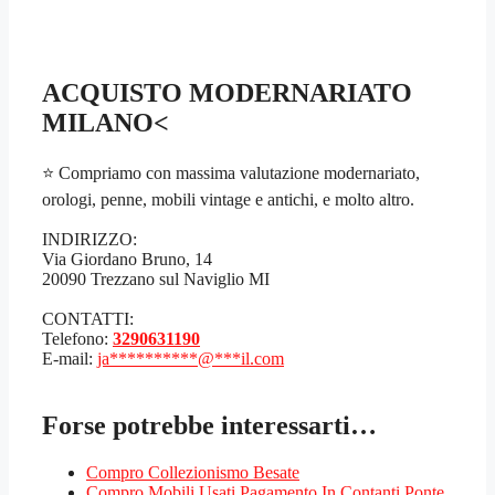
ACQUISTO MODERNARIATO
MILANO<
⭐ Compriamo con massima valutazione modernariato,
orologi, penne, mobili vintage e antichi, e molto altro.
INDIRIZZO:
Via Giordano Bruno, 14
20090 Trezzano sul Naviglio MI
CONTATTI:
Telefono:
3290631190
E-mail:
ja
**********
@
***
il.com
Forse potrebbe interessarti…
Compro Collezionismo Besate
Compro Mobili Usati Pagamento In Contanti Ponte