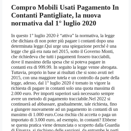
Compro Mobili Usati Pagamento In
Contanti Pantigliate
, la nuova
normativa dal 1° luglio 2020
In questo 1° luglio 2020 è “attiva” la normativa, la legge
che dichiara di non poter più pagare i contanti dopo una
determinata legge.Qui urge una spiegazione perché è una
legge che già era nata nel 2015, sotto il Governo Monti,
che richiedeva che tutti i pagamenti fossero tracciabili,
dove il massimo della spesa che si poteva pagare in
contanti era di 999.99. In seguito la legge venne abrogata.
Tuttavia, proprio in base ai risultati che si sono avuti nel
2015, con una maggiore tutela e un controllo da parte della
legge, adesso, dal 1° luglio 2020 è tornato in vigore la
richiesta di pagare in contanti solo una quota massima di
2.000 euro. Per importi superiori sarà necessario sempre
avere un metodo di pagamento tracciabile.Nel 2022 si
continuerà ad abbassare, gradualmente, tale richiesta, fino
a giungere nuovamente ad un pagamento in contanti di un
massimo di 1.000 euro.Cosa rischia chi accetta o paga un
importato di 3.000 euro, ad esempio, in contanti? Ebbene
se questa pratica viene denunciata o scoperto dalla Guardia
di Finanza, si rischiano delle sanzioni, da entrambe le parti,