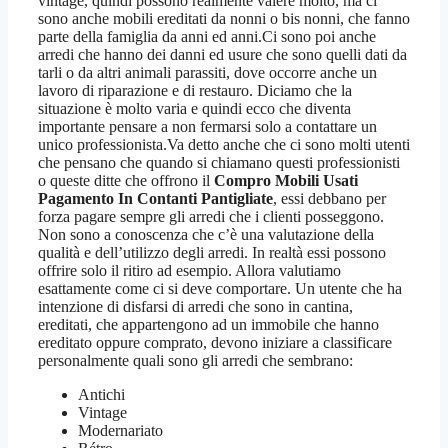
vintage, quindi possono realmente valere molto, ma ci
sono anche mobili ereditati da nonni o bis nonni, che fanno
parte della famiglia da anni ed anni.Ci sono poi anche
arredi che hanno dei danni ed usure che sono quelli dati da
tarli o da altri animali parassiti, dove occorre anche un
lavoro di riparazione e di restauro. Diciamo che la
situazione è molto varia e quindi ecco che diventa
importante pensare a non fermarsi solo a contattare un
unico professionista.Va detto anche che ci sono molti utenti
che pensano che quando si chiamano questi professionisti
o queste ditte che offrono il
Compro Mobili Usati
Pagamento In Contanti Pantigliate
, essi debbano per
forza pagare sempre gli arredi che i clienti posseggono.
Non sono a conoscenza che c’è una valutazione della
qualità e dell’utilizzo degli arredi. In realtà essi possono
offrire solo il ritiro ad esempio. Allora valutiamo
esattamente come ci si deve comportare. Un utente che ha
intenzione di disfarsi di arredi che sono in cantina,
ereditati, che appartengono ad un immobile che hanno
ereditato oppure comprato, devono iniziare a classificare
personalmente quali sono gli arredi che sembrano:
Antichi
Vintage
Modernariato