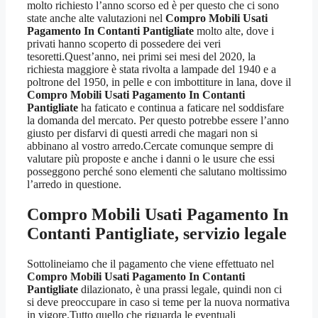
molto richiesto l’anno scorso ed è per questo che ci sono
state anche alte valutazioni nel
Compro Mobili Usati
Pagamento In Contanti Pantigliate
molto alte, dove i
privati hanno scoperto di possedere dei veri
tesoretti.Quest’anno, nei primi sei mesi del 2020, la
richiesta maggiore è stata rivolta a lampade del 1940 e a
poltrone del 1950, in pelle e con imbottiture in lana, dove il
Compro Mobili Usati Pagamento In Contanti
Pantigliate
ha faticato e continua a faticare nel soddisfare
la domanda del mercato. Per questo potrebbe essere l’anno
giusto per disfarvi di questi arredi che magari non si
abbinano al vostro arredo.Cercate comunque sempre di
valutare più proposte e anche i danni o le usure che essi
posseggono perché sono elementi che salutano moltissimo
l’arredo in questione.
Compro Mobili Usati Pagamento In
Contanti Pantigliate
, servizio legale
Sottolineiamo che il pagamento che viene effettuato nel
Compro Mobili Usati Pagamento In Contanti
Pantigliate
dilazionato, è una prassi legale, quindi non ci
si deve preoccupare in caso si teme per la nuova normativa
in vigore.Tutto quello che riguarda le eventuali