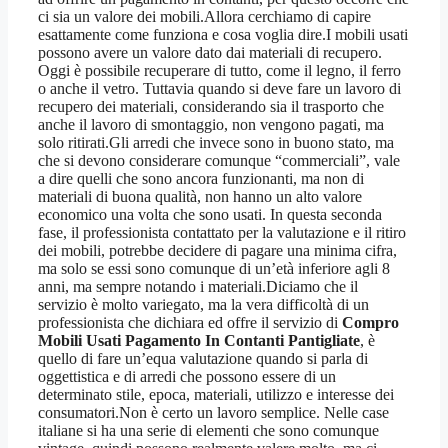
ci sia un valore dei mobili.Allora cerchiamo di capire
esattamente come funziona e cosa voglia dire.I mobili usati
possono avere un valore dato dai materiali di recupero.
Oggi è possibile recuperare di tutto, come il legno, il ferro
o anche il vetro. Tuttavia quando si deve fare un lavoro di
recupero dei materiali, considerando sia il trasporto che
anche il lavoro di smontaggio, non vengono pagati, ma
solo ritirati.Gli arredi che invece sono in buono stato, ma
che si devono considerare comunque “commerciali”, vale
a dire quelli che sono ancora funzionanti, ma non di
materiali di buona qualità, non hanno un alto valore
economico una volta che sono usati. In questa seconda
fase, il professionista contattato per la valutazione e il ritiro
dei mobili, potrebbe decidere di pagare una minima cifra,
ma solo se essi sono comunque di un’età inferiore agli 8
anni, ma sempre notando i materiali.Diciamo che il
servizio è molto variegato, ma la vera difficoltà di un
professionista che dichiara ed offre il servizio di
Compro
Mobili Usati Pagamento In Contanti Pantigliate
, è
quello di fare un’equa valutazione quando si parla di
oggettistica e di arredi che possono essere di un
determinato stile, epoca, materiali, utilizzo e interesse dei
consumatori.Non è certo un lavoro semplice. Nelle case
italiane si ha una serie di elementi che sono comunque