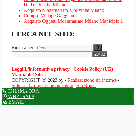
Della Ghisolfa Milano
Acquisto Modernariato Morivione Milano
Compro Vintage Gaggiano
Acquisto Oggetti Modernariato Milano Municipio 1
CERCA NEL SITO:
Ricerca per:
Leggi L'informativa privacy
-
Cookie Policy (UE)
-
Mappa del Sito
COPYRIGHT [c] 2023 by -
Realizzazione siti internet
-
Solution Group Communication
|
Siti Roma
CHIAMA ORA
WHATSAPP
EMAIL