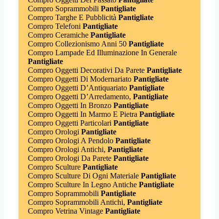
Compro Soprammobili
Pantigliate
Compro Targhe E Pubblicità
Pantigliate
Compro Telefoni
Pantigliate
Compro Ceramiche
Pantigliate
Compro Collezionismo Anni 50
Pantigliate
Compro Lampade Ed Illuminazione In Generale
Pantigliate
Compro Oggetti Decorativi Da Parete
Pantigliate
Compro Oggetti Di Modernariato
Pantigliate
Compro Oggetti D’Antiquariato
Pantigliate
Compro Oggetti D’Arredamento,
Pantigliate
Compro Oggetti In Bronzo
Pantigliate
Compro Oggetti In Marmo E Pietra
Pantigliate
Compro Oggetti Particolari
Pantigliate
Compro Orologi
Pantigliate
Compro Orologi A Pendolo
Pantigliate
Compro Orologi Antichi,
Pantigliate
Compro Orologi Da Parete
Pantigliate
Compro Sculture
Pantigliate
Compro Sculture Di Ogni Materiale
Pantigliate
Compro Sculture In Legno Antiche
Pantigliate
Compro Soprammobili
Pantigliate
Compro Soprammobili Antichi,
Pantigliate
Compro Vetrina Vintage
Pantigliate