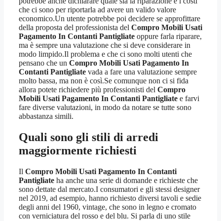
potrebbe anche dichiarare quale sia la riparazione e i costi
che ci sono per riportarla ad avere un valido valore
economico.Un utente potrebbe poi decidere se approfittare
della proposta del professionista del
Compro Mobili Usati
Pagamento In Contanti Pantigliate
oppure farla riparare,
ma è sempre una valutazione che si deve considerare in
modo limpido.Il problema e che ci sono molti utenti che
pensano che un
Compro Mobili Usati Pagamento In
Contanti Pantigliate
vada a fare una valutazione sempre
molto bassa, ma non è così.Se comunque non ci si fida
allora potete richiedere più professionisti del
Compro
Mobili Usati Pagamento In Contanti Pantigliate
e farvi
fare diverse valutazioni, in modo da notare se tutte sono
abbastanza simili.
Quali sono gli stili di arredi
maggiormente richiesti
Il
Compro Mobili Usati Pagamento In Contanti
Pantigliate
ha anche una serie di domande e richieste che
sono dettate dal mercato.I consumatori e gli stessi designer
nel 2019, ad esempio, hanno richiesto diversi tavoli e sedie
degli anni del 1960, vintage, che sono in legno e cromato
con verniciatura del rosso e del blu. Si parla di uno stile