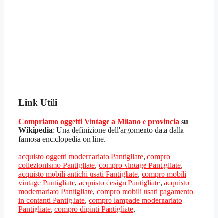
Link Utili
Compriamo oggetti Vintage a Milano e provincia
su
Wikipedia
: Una definizione dell'argomento data dalla
famosa enciclopedia on line.
acquisto oggetti modernariato Pantigliate
,
compro
collezionismo Pantigliate
,
compro vintage Pantigliate
,
acquisto mobili antichi usati Pantigliate
,
compro mobili
vintage Pantigliate
,
acquisto design Pantigliate
,
acquisto
modernariato Pantigliate
,
compro mobili usati pagamento
in contanti Pantigliate
,
compro lampade modernariato
Pantigliate
,
compro dipinti Pantigliate
,