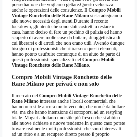
possediamo e che vogliamo gettare.Questo velocizza
anche le operazioni delle consulenze. Il
Compro Mobili
Vintage Ronchetto delle Rane Milano
si sta adeguando
alle nuove necessità degli utenti.Durante il recente
lockdown, gli utenti che sono stati costretti a restare in
casa, hanno deciso di fare un pochino di pulizia ed hanno
scoperto di avere molte cose da buttare, di oggettistica di
cui liberarsi e di arredi che non erano utili. Avendo dunque
bisogno di professionisti che ritirassero questi elementi,
hanno potuto usufruire comunque di un aiuto da parte di
questi professionisti specializzati nel
Compro Mobili
Vintage Ronchetto delle Rane Milano
.
Compro Mobili Vintage Ronchetto delle
Rane Milano
per privati e non solo
Il mercato del
Compro Mobili Vintage Ronchetto delle
Rane Milano
interessa anche i locali commerciali che
hanno uno stile ancora molto vecchio, che non è da buttare
via, ma che hanno intenzione di sottoporsi ad un restyling
totale. Magari adottano uno stile più fresco che si abbina
alle nuove richieste e nuove tendenze.In questo caso potete
trovare realmente molti professionisti che sono interessati
ad un ritiro e a un recupero diretto presso il proprio