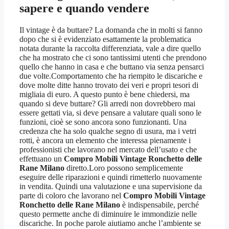
sapere e quando vendere
Il vintage è da buttare? La domanda che in molti si fanno
dopo che si è evidenziato esattamente la problematica
notata durante la raccolta differenziata, vale a dire quello
che ha mostrato che ci sono tantissimi utenti che prendono
quello che hanno in casa e che buttano via senza pensarci
due volte.Comportamento che ha riempito le discariche e
dove molte ditte hanno trovato dei veri e propri tesori di
migliaia di euro. A questo punto è bene chiedersi, ma
quando si deve buttare? Gli arredi non dovrebbero mai
essere gettati via, si deve pensare a valutare quali sono le
funzioni, cioè se sono ancora sono funzionanti. Una
credenza che ha solo qualche segno di usura, ma i vetri
rotti, è ancora un elemento che interessa pienamente i
professionisti che lavorano nel mercato dell’usato e che
effettuano un
Compro Mobili Vintage Ronchetto delle
Rane Milano
diretto.Loro possono semplicemente
eseguire delle riparazioni e quindi rimetterlo nuovamente
in vendita. Quindi una valutazione e una supervisione da
parte di coloro che lavorano nel
Compro Mobili Vintage
Ronchetto delle Rane Milano
è indispensabile, perché
questo permette anche di diminuire le immondizie nelle
discariche. In poche parole aiutiamo anche l’ambiente se