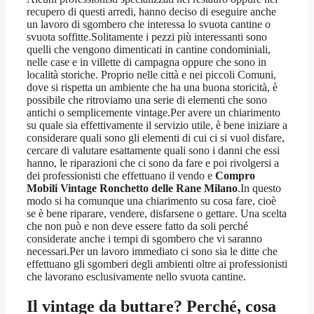
recupero di questi arredi, hanno deciso di eseguire anche
un lavoro di sgombero che interessa lo svuota cantine o
svuota soffitte.Solitamente i pezzi più interessanti sono
quelli che vengono dimenticati in cantine condominiali,
nelle case e in villette di campagna oppure che sono in
località storiche. Proprio nelle città e nei piccoli Comuni,
dove si rispetta un ambiente che ha una buona storicità, è
possibile che ritroviamo una serie di elementi che sono
antichi o semplicemente vintage.Per avere un chiarimento
su quale sia effettivamente il servizio utile, è bene iniziare a
considerare quali sono gli elementi di cui ci si vuol disfare,
cercare di valutare esattamente quali sono i danni che essi
hanno, le riparazioni che ci sono da fare e poi rivolgersi a
dei professionisti che effettuano il vendo e
Compro
Mobili Vintage Ronchetto delle Rane Milano
.In questo
modo si ha comunque una chiarimento su cosa fare, cioè
se è bene riparare, vendere, disfarsene o gettare. Una scelta
che non può e non deve essere fatto da soli perché
considerate anche i tempi di sgombero che vi saranno
necessari.Per un lavoro immediato ci sono sia le ditte che
effettuano gli sgomberi degli ambienti oltre ai professionisti
che lavorano esclusivamente nello svuota cantine.
Il vintage da buttare? Perché, cosa