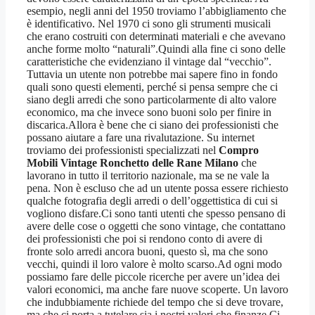
esempio, negli anni del 1950 troviamo l’abbigliamento che
è identificativo. Nel 1970 ci sono gli strumenti musicali
che erano costruiti con determinati materiali e che avevano
anche forme molto “naturali”.Quindi alla fine ci sono delle
caratteristiche che evidenziano il vintage dal “vecchio”.
Tuttavia un utente non potrebbe mai sapere fino in fondo
quali sono questi elementi, perché si pensa sempre che ci
siano degli arredi che sono particolarmente di alto valore
economico, ma che invece sono buoni solo per finire in
discarica.Allora è bene che ci siano dei professionisti che
possano aiutare a fare una rivalutazione. Su internet
troviamo dei professionisti specializzati nel
Compro
Mobili Vintage Ronchetto delle Rane Milano
che
lavorano in tutto il territorio nazionale, ma se ne vale la
pena. Non è escluso che ad un utente possa essere richiesto
qualche fotografia degli arredi o dell’oggettistica di cui si
vogliono disfare.Ci sono tanti utenti che spesso pensano di
avere delle cose o oggetti che sono vintage, che contattano
dei professionisti che poi si rendono conto di avere di
fronte solo arredi ancora buoni, questo sì, ma che sono
vecchi, quindi il loro valore è molto scarso.Ad ogni modo
possiamo fare delle piccole ricerche per avere un’idea dei
valori economici, ma anche fare nuove scoperte. Un lavoro
che indubbiamente richiede del tempo che si deve trovare,
ma che ci porta a tutelare sia i nostri valori che finanze.Ci