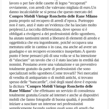
lavoro o per fare delle casette di legno “recuperati”
ovviamente, con arredi che valevano migliaia di euro.Un
danno incalcolabile se si pensa che questo mercato del
Compro Mobili Vintage Ronchetto delle Rane Milano
punta proprio sul recupero di arredi d’epoca. Purtroppo
non è raro, anzi è stato un’evidenza che ha lasciato molto
perplessi.La raccolta differenziata, dove spesso si è
obbligati a rivolgersi a dei professionisti dello sgombero,
ha aiutato tantissimi utenti a liberarsi di elementi di arredo e
oggettistica che era ingombrante, poiché occupava una
metratura utile in cantina o in casa, ma anche ad avere un
guadagno e un recupero economico inaspettato.A questo
punto è bene pensarci più di una volta se si ha intenzione
di “sfasciare” un tavolo che ci è stato lasciato in eredità dai
nonnini. Possiamo avere una valutazione e un preventivo
totalmente gratuito da parte di professionisti che sono
specializzati nello sgombero.Come trovarli? Nei mercatini
di vendita di antiquariato o di mobili antichi, si trovano
spesso delle “bancarelle”, cioè degli stand dove è esposta
la dicitura “
Compro Mobili Vintage Ronchetto delle
Rane Milano
” che effettuano un servizio di consulenza
totalmente gratuita.Grazie ad internet e anche ai dispositivi
mobili che fanno fotografie di buona qualità, è possibile
iniziare a suscitare un interesse nei professionisti
semplicemente facendo vedere quali sono gli arredi che