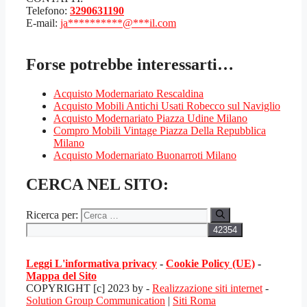
Telefono:
3290631190
E-mail:
ja
**********
@
***
il.com
Forse potrebbe interessarti…
Acquisto Modernariato Rescaldina
Acquisto Mobili Antichi Usati Robecco sul Naviglio
Acquisto Modernariato Piazza Udine Milano
Compro Mobili Vintage Piazza Della Repubblica
Milano
Acquisto Modernariato Buonarroti Milano
CERCA NEL SITO:
Ricerca per:
Leggi L'informativa privacy
-
Cookie Policy (UE)
-
Mappa del Sito
COPYRIGHT [c] 2023 by -
Realizzazione siti internet
-
Solution Group Communication
|
Siti Roma