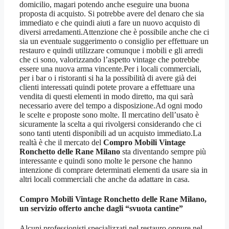
domicilio, magari potendo anche eseguire una buona
proposta di acquisto. Si potrebbe avere del denaro che sia
immediato e che quindi aiuti a fare un nuovo acquisto di
diversi arredamenti.Attenzione che è possibile anche che ci
sia un eventuale suggerimento o consiglio per effettuare un
restauro e quindi utilizzare comunque i mobili e gli arredi
che ci sono, valorizzando l’aspetto vintage che potrebbe
essere una nuova arma vincente.Per i locali commerciali,
per i bar o i ristoranti si ha la possibilità di avere già dei
clienti interessati quindi potete provare a effettuare una
vendita di questi elementi in modo diretto, ma qui sarà
necessario avere del tempo a disposizione.Ad ogni modo
le scelte e proposte sono molte. Il mercatino dell’usato è
sicuramente la scelta a qui rivolgersi considerando che ci
sono tanti utenti disponibili ad un acquisto immediato.La
realtà è che il mercato del
Compro Mobili Vintage
Ronchetto delle Rane Milano
sta diventando sempre più
interessante e quindi sono molte le persone che hanno
intenzione di comprare determinati elementi da usare sia in
altri locali commerciali che anche da adattare in casa.
Compro Mobili Vintage Ronchetto delle Rane Milano
,
un servizio offerto anche dagli “svuota cantine”
Alcuni professionisti specializzati nel restauro oppure nel