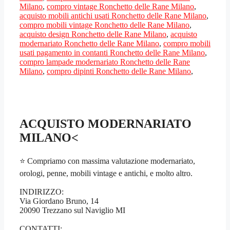
Milano
,
compro vintage Ronchetto delle Rane Milano
,
acquisto mobili antichi usati Ronchetto delle Rane Milano
,
compro mobili vintage Ronchetto delle Rane Milano
,
acquisto design Ronchetto delle Rane Milano
,
acquisto
modernariato Ronchetto delle Rane Milano
,
compro mobili
usati pagamento in contanti Ronchetto delle Rane Milano
,
compro lampade modernariato Ronchetto delle Rane
Milano
,
compro dipinti Ronchetto delle Rane Milano
,
ACQUISTO MODERNARIATO
MILANO<
⭐ Compriamo con massima valutazione modernariato,
orologi, penne, mobili vintage e antichi, e molto altro.
INDIRIZZO:
Via Giordano Bruno, 14
20090 Trezzano sul Naviglio MI
CONTATTI: