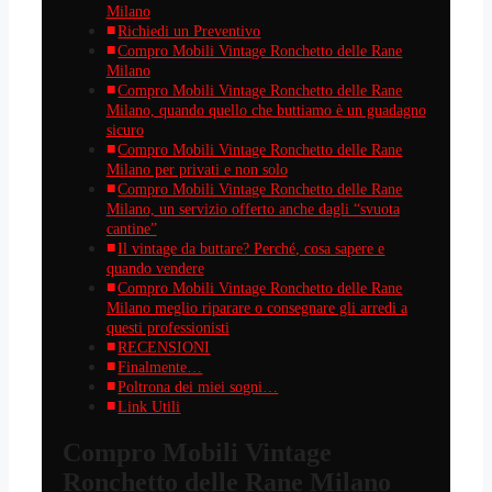
Milano
Richiedi un Preventivo
Compro Mobili Vintage Ronchetto delle Rane
Milano
Compro Mobili Vintage Ronchetto delle Rane
Milano, quando quello che buttiamo è un guadagno
sicuro
Compro Mobili Vintage Ronchetto delle Rane
Milano per privati e non solo
Compro Mobili Vintage Ronchetto delle Rane
Milano, un servizio offerto anche dagli “svuota
cantine”
Il vintage da buttare? Perché, cosa sapere e
quando vendere
Compro Mobili Vintage Ronchetto delle Rane
Milano meglio riparare o consegnare gli arredi a
questi professionisti
RECENSIONI
Finalmente…
Poltrona dei miei sogni…
Link Utili
Compro Mobili Vintage
Ronchetto delle Rane Milano