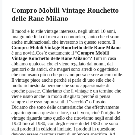
Compro Mobili Vintage Ronchetto
delle Rane Milano
Il mood e lo stile vintage interessa, negli ultimi 10 anni,
una grande fetta di mercato economico, tanto che ci sono
anche multinazionali che investono in questo settore. Il
Compro Mobili Vintage Ronchetto delle Rane Milano
è una novità.Cos’è esattamente il “
Compro Mobili
Vintage Ronchetto delle Rane Milano
”? Tutti in casa
abbiamo qualcosa che ci viene regalato dai nonni, dai
genitori o da amici, che magari sono arredi o oggettistica
che non usano più o che pensano possa essere ancora utile.
Il vintage piace anche perché si parla di uno stile che è
molto richiesto da persone che sono appassionate di
epoche passate. Chiariamo che il vintage è un termine che
viene usato anche in modo sbagliato perché si pensa
sempre che esso rappresenti il “vecchio” o l’usato.
Diciamo che sono delle caratteristiche che effettivamente
appartengono a questo settore, ma il vero, cioè l’originale
vintage riguarda tutto quello che ritroviamo negli anni del
1920 fino al 1980, con degli elementi del 1980 che sono
stati prodotti in edizioni limitate. I prodotti in questione
devono essere caratterizzanti di un’epoca specifica. Ad