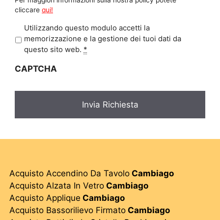
cliccare
qui!
P
Utilizzando questo modulo accetti la
r
memorizzazione e la gestione dei tuoi dati da
i
questo sito web.
*
v
CAPTCHA
a
c
y
*
Acquisto Accendino Da Tavolo
Cambiago
Acquisto Alzata In Vetro
Cambiago
Acquisto Applique
Cambiago
Acquisto Bassorilievo Firmato
Cambiago