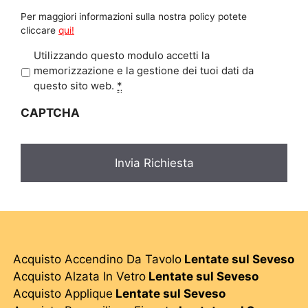
Per maggiori informazioni sulla nostra policy potete
cliccare
qui!
P
Utilizzando questo modulo accetti la
r
memorizzazione e la gestione dei tuoi dati da
i
questo sito web.
*
v
CAPTCHA
a
c
y
*
Acquisto Accendino Da Tavolo
Lentate sul Seveso
Acquisto Alzata In Vetro
Lentate sul Seveso
Acquisto Applique
Lentate sul Seveso